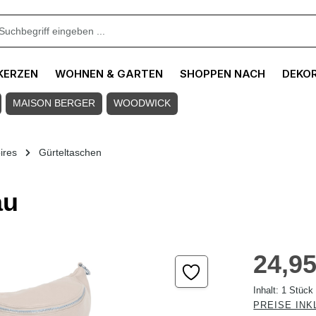
KERZEN
WOHNEN & GARTEN
SHOPPEN NACH
DEKO
MAISON BERGER
WOODWICK
ires
Gürteltaschen
au
Regulärer Pre
24,95
Inhalt:
1 Stück
PREISE INK