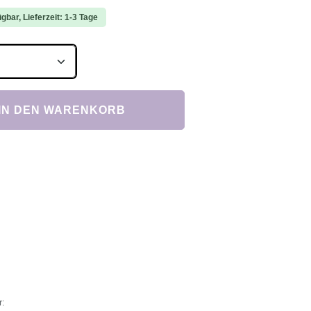
gbar, Lieferzeit: 1-3 Tage
Anzahl: Gib den gewünschten Wert ein ode
IN DEN WARENKORB
r: