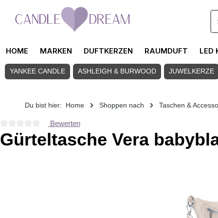
Zum Hauptinhalt springen
HOME
MARKEN
DUFTKERZEN
RAUMDUFT
LED 
YANKEE CANDLE
ASHLEIGH & BURWOOD
JUWELKERZE
Du bist hier:
Home
Shoppen nach
Taschen & Accesso
Bewerten
Durchschnittliche Bewertung von 0 von 5 Sternen
Gürteltasche Vera babybl
Bildergalerie überspringen