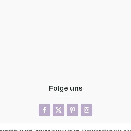
Folge uns
ehrwertsteuer zzgl.
Versandkosten
und ggf. Nachnahmegebühren, wen