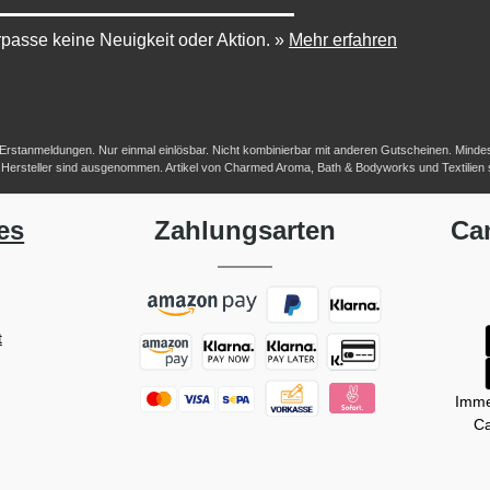
passe keine Neuigkeit oder Aktion.
»
Mehr erfahren
-/Erstanmeldungen. Nur einmal einlösbar. Nicht kombinierbar mit anderen Gutscheinen. Mindestb
her Hersteller sind ausgenommen. Artikel von Charmed Aroma, Bath & Bodyworks und Textilien
es
Zahlungsarten
Ca
t
Imme
Ca