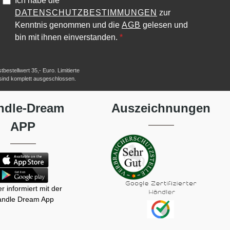
Ich habe die
DATENSCHUTZBESTIMMUNGEN
zur
Kenntnis genommen und die
AGB
gelesen und
bin mit ihnen einverstanden.
*
estellwert 35,- Euro. Limitierte
 sind komplett ausgeschlossen.
ndle-Dream
Auszeichnungen
APP
r informiert mit der
ndle Dream App