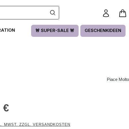
RATION
🚨 SUPER-SALE 🚨
GESCHENKIDEEN
Piace Molto
is:
 €
L. MWST. ZZGL. VERSANDKOSTEN