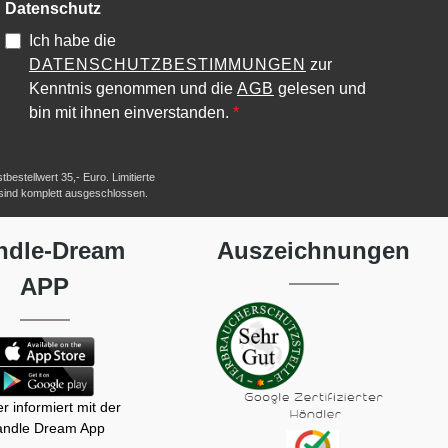
Datenschutz
Ich habe die
DATENSCHUTZBESTIMMUNGEN
zur
Kenntnis genommen und die
AGB
gelesen und
bin mit ihnen einverstanden.
*
estellwert 35,- Euro. Limitierte
 sind komplett ausgeschlossen.
ndle-Dream
Auszeichnungen
APP
r informiert mit der
ndle Dream App