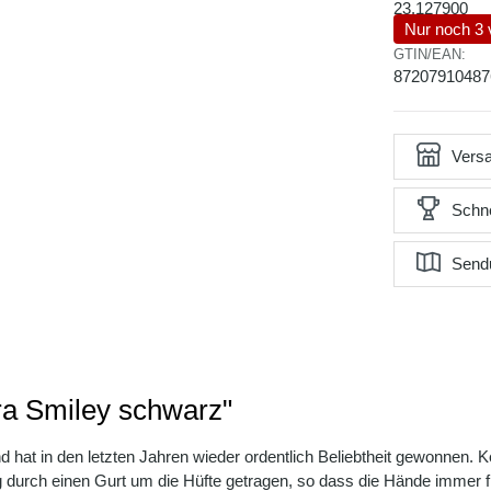
23.127900
Nur noch 3 
GTIN/EAN:
87207910487
Versa
Schne
Send
ra Smiley schwarz"
at in den letzten Jahren wieder ordentlich Beliebtheit gewonnen. Kein
ig durch einen Gurt um die Hüfte getragen, so dass die Hände immer f