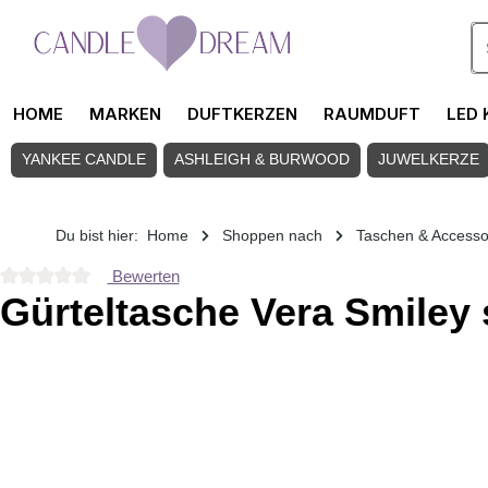
Zum Hauptinhalt springen
HOME
MARKEN
DUFTKERZEN
RAUMDUFT
LED 
YANKEE CANDLE
ASHLEIGH & BURWOOD
JUWELKERZE
Du bist hier:
Home
Shoppen nach
Taschen & Accesso
Bewerten
Durchschnittliche Bewertung von 0 von 5 Sternen
Gürteltasche Vera Smiley
Bildergalerie überspringen