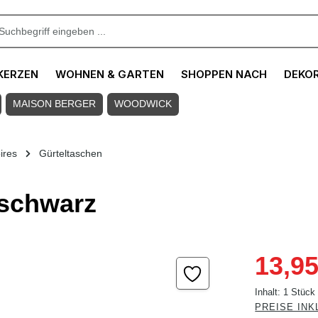
KERZEN
WOHNEN & GARTEN
SHOPPEN NACH
DEKO
MAISON BERGER
WOODWICK
ires
Gürteltaschen
 schwarz
Verkaufspreis
13,95
Inhalt:
1 Stück
PREISE INK