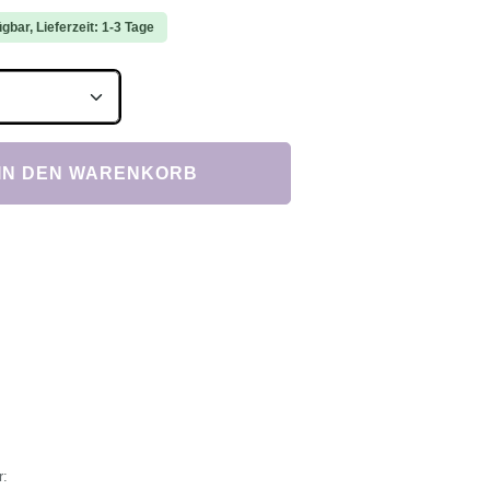
gbar, Lieferzeit: 1-3 Tage
Anzahl: Gib den gewünschten Wert ein ode
IN DEN WARENKORB
r: