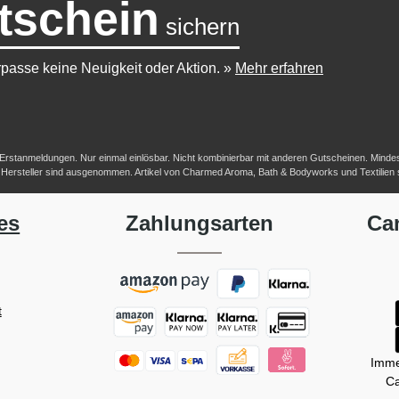
tschein
sichern
passe keine Neuigkeit oder Aktion.
»
Mehr erfahren
-/Erstanmeldungen. Nur einmal einlösbar. Nicht kombinierbar mit anderen Gutscheinen. Mindestb
her Hersteller sind ausgenommen. Artikel von Charmed Aroma, Bath & Bodyworks und Textilien
es
Zahlungsarten
Ca
t
Imme
Ca