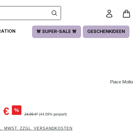
RATION
🚨 SUPER-SALE 🚨
GESCHENKIDEEN
Piace Molto
:
 €
%
24,95 €*
(44.09% gespart)
L. MWST. ZZGL. VERSANDKOSTEN