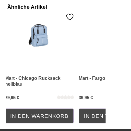
Ähnliche Artikel
Mart - Chicago Rucksack
Mart - Fargo Crossbag 
hellblau
29,95 €
39,95 €
Durchschnittliche Bewertung von 0 von 5 Sternen
Durchschnittliche Bewe
IN DEN WARENKORB
IN DEN WAREN