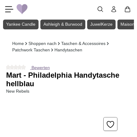
Zum Hauptinhalt springen
Yankee Candle
Ashleigh & Burwood
JuwelKerze
Maison 
Home
Shoppen nach
Taschen & Accessoires
Patchwork Taschen
Handytaschen
Bewerten
Durchschnittliche Bewertung von 0 von 5 Sternen
Mart - Philadelphia Handytasche
hellblau
New Rebels
Bildergalerie überspringen