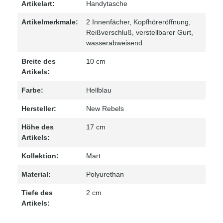
Artikelart:
Handytasche
Artikelmerkmale:
2 Innenfächer
, Kopfhöreröffnung
,
Reißverschluß
, verstellbarer Gurt
,
wasserabweisend
Breite des
10 cm
Artikels:
Farbe:
Hellblau
Hersteller:
New Rebels
Höhe des
17 cm
Artikels:
Kollektion:
Mart
Material:
Polyurethan
Tiefe des
2 cm
Artikels: