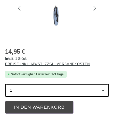
Regulärer Preis:
14,95 €
Inhalt:
1 Stück
PREISE INKL. MWST. ZZGL. VERSANDKOSTEN
Sofort verfügbar, Lieferzeit: 1-3 Tage
Produkt Anzahl: Gib den gewünschten Wert ein oder b
IN DEN WARENKORB