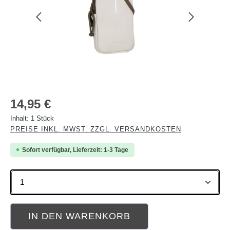
Regulärer Preis:
14,95 €
Inhalt:
1 Stück
PREISE INKL. MWST. ZZGL. VERSANDKOSTEN
Sofort verfügbar, Lieferzeit: 1-3 Tage
Produkt Anzahl: Gib den gewünschten Wert ein oder b
IN DEN WARENKORB