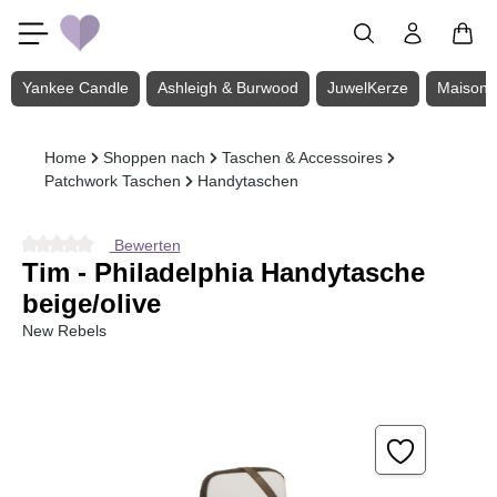
Zum Hauptinhalt springen
Yankee Candle
Ashleigh & Burwood
JuwelKerze
Maison 
Home
Shoppen nach
Taschen & Accessoires
Patchwork Taschen
Handytaschen
Bewerten
Durchschnittliche Bewertung von 0 von 5 Sternen
Tim - Philadelphia Handytasche
beige/olive
New Rebels
Bildergalerie überspringen