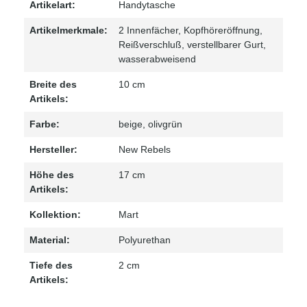
Artikelart:
Handytasche
Artikelmerkmale:
2 Innenfächer
, Kopfhöreröffnung
,
Reißverschluß
, verstellbarer Gurt
,
wasserabweisend
Breite des
10 cm
Artikels:
Farbe:
beige
, olivgrün
Hersteller:
New Rebels
Höhe des
17 cm
Artikels:
Kollektion:
Mart
Material:
Polyurethan
Tiefe des
2 cm
Artikels: