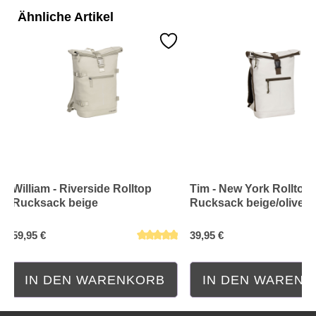
Ähnliche Artikel
William - Riverside Rolltop
Tim - New York Rolltop
Rucksack beige
Rucksack beige/olive
59,95 €
39,95 €
Durchschnittliche Bewertung von 0 von 5 Sternen
Durchschnittliche Bewe
IN DEN WARENKORB
IN DEN WAREN