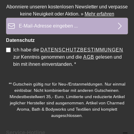
Abonniere unseren kostenlosen Newsletter und verpasse
keine Neuigkeit oder Aktion.
»
Mehr erfahren
E-Mail-Adresse*
Durchschnittliche Bewertung von 0 von 5 Sternen
Datenschutz
Ich habe die
DATENSCHUTZBESTIMMUNGEN
zur Kenntnis genommen und die
AGB
gelesen und
bin mit ihnen einverstanden.
*
** Gutschein gültig nur für Neu-/Erstanmeldungen. Nur einmal
einlösbar. Nicht kombinierbar mit anderen Gutscheinen.
Mindestbestellwert 35,- Euro. Limitierte und reduzierte Artikel
jeglicher Hersteller sind ausgenommen. Artikel von Charmed
Aroma, Bath & Bodyworks und Textilien sind komplett
ausgeschlossen.
Service-Hotline