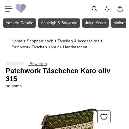
Zum Hauptinhalt springen
Yankee Candle
Ashleigh & Burwood
JuwelKerze
Maison 
Home
Shoppen nach
Taschen & Accessoires
Patchwork Taschen
kleine Handtaschen
Bewerten
Durchschnittliche Bewertung von 0 von 5 Sternen
Patchwork Täschchen Karo oliv
315
no name
Bildergalerie überspringen