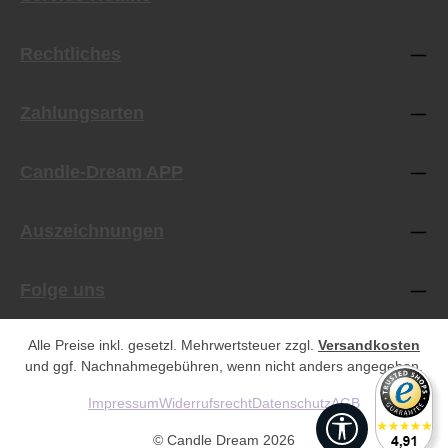
Rechtliches
Zahlungsarten
Candle-Dream APP
Auszeichnungen
Folge uns
Alle Preise inkl. gesetzl. Mehrwertsteuer zzgl.
Versandkosten
und ggf. Nachnahmegebühren, wenn nicht anders angegeben.
Impressum
Widerrufsrecht
Datenschutz
AGB
Werkzeugleist
© Candle Dream 2026