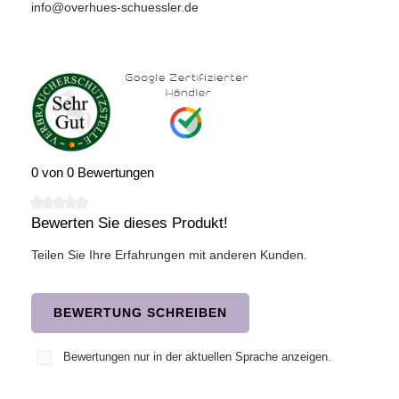
info@overhues-schuessler.de
0 von 0 Bewertungen
Bewerten Sie dieses Produkt!
Durchschnittliche Bewertung von 0 von 5 Sternen
Teilen Sie Ihre Erfahrungen mit anderen Kunden.
BEWERTUNG SCHREIBEN
Bewertungen nur in der aktuellen Sprache anzeigen.