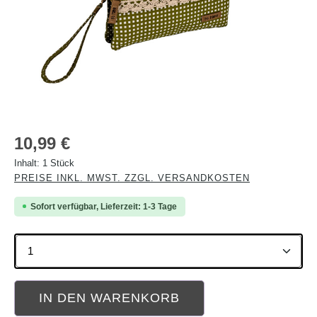
Regulärer Preis:
10,99 €
Inhalt:
1 Stück
PREISE INKL. MWST. ZZGL. VERSANDKOSTEN
Sofort verfügbar, Lieferzeit: 1-3 Tage
Produkt Anzahl: Gib den gewünschten Wert ein oder b
IN DEN WARENKORB