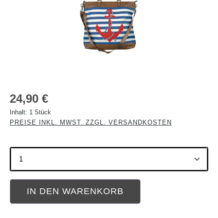
Regulärer Preis:
24,90 €
Inhalt:
1 Stück
PREISE INKL. MWST. ZZGL. VERSANDKOSTEN
Produkt Anzahl: Gib den gewünschten Wert ein oder b
IN DEN WARENKORB