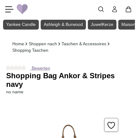
Zum Hauptinhalt springen
Yankee Candle
Ashleigh & Burwood
JuwelKerze
Maison 
Home
Shoppen nach
Taschen & Accessoires
Shopping Taschen
Bewerten
Durchschnittliche Bewertung von 0 von 5 Sternen
Shopping Bag Ankor & Stripes
navy
no name
Bildergalerie überspringen