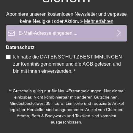
Abonniere unseren kostenlosen Newsletter und verpasse
keine Neuigkeit oder Aktion.
»
Mehr erfahren
E-Mail-Adresse*
Durchschnittliche Bewertung von 0 von 5 Sternen
Durchschnittliche Bewe
Datenschutz
Ich habe die
DATENSCHUTZBESTIMMUNGEN
zur Kenntnis genommen und die
AGB
gelesen und
bin mit ihnen einverstanden.
*
** Gutschein gültig nur für Neu-/Erstanmeldungen. Nur einmal
einlösbar. Nicht kombinierbar mit anderen Gutscheinen.
Mindestbestellwert 35,- Euro. Limitierte und reduzierte Artikel
jeglicher Hersteller sind ausgenommen. Artikel von Charmed
Aroma, Bath & Bodyworks und Textilien sind komplett
ausgeschlossen.