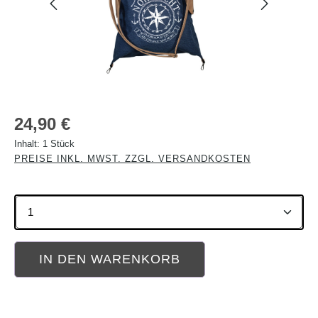
Regulärer Preis:
24,90 €
Inhalt:
1 Stück
PREISE INKL. MWST. ZZGL. VERSANDKOSTEN
Produkt Anzahl: Gib den gewünschten Wert ein oder b
IN DEN WARENKORB