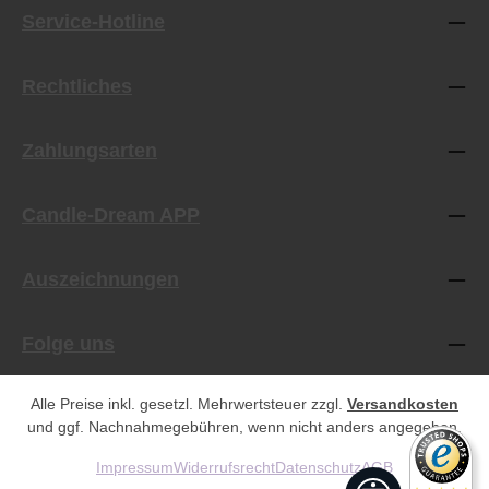
Service-Hotline
Rechtliches
Zahlungsarten
Candle-Dream APP
Auszeichnungen
Folge uns
Alle Preise inkl. gesetzl. Mehrwertsteuer zzgl.
Versandkosten
und ggf. Nachnahmegebühren, wenn nicht anders angegeben.
Impressum
Widerrufsrecht
Datenschutz
AGB
Werkzeugleist