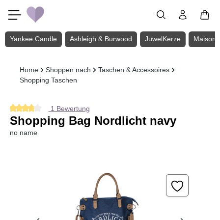
Zum Hauptinhalt springen
Yankee Candle
Ashleigh & Burwood
JuwelKerze
Maison 
Home
Shoppen nach
Taschen & Accessoires
Shopping Taschen
1 Bewertung
Durchschnittliche Bewertung von 4 von 5 Sternen
Shopping Bag Nordlicht navy
no name
Bildergalerie überspringen