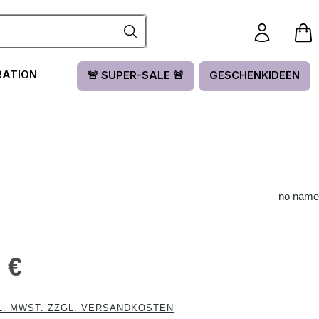
RATION
🚨 SUPER-SALE 🚨
GESCHENKIDEEN
no name
is:
 €
L. MWST. ZZGL. VERSANDKOSTEN