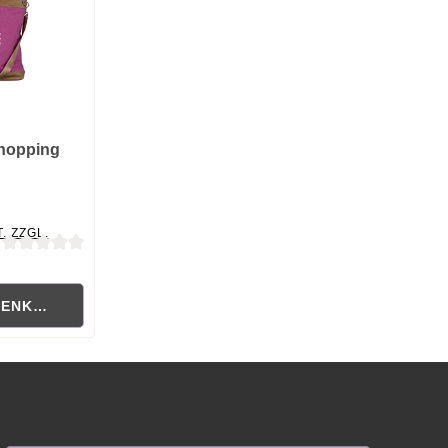
hopping
. ZZGL.
ewertung von 0 von 5 Sternen
RENKORB