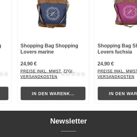
g
Shopping Bag Shopping
Shopping Bag S
Lovers marine
Lovers fuchsia
24,90 €
24,90 €
PREISE INKL. MWST. ZZGL.
PREISE INKL. MWST
VERSANDKOSTEN
VERSANDKOSTEN
 von 0 von 5 Sternen
Durchschnittliche Bewertung von 0 von 5 Sternen
Durchschnittliche B
RB
IN DEN WARENKORB
IN DEN WA
Newsletter