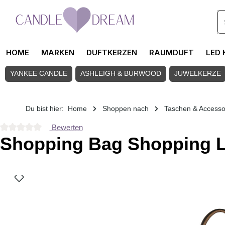
Zum Hauptinhalt springen
HOME
MARKEN
DUFTKERZEN
RAUMDUFT
LED 
YANKEE CANDLE
ASHLEIGH & BURWOOD
JUWELKERZE
Du bist hier:
Home
Shoppen nach
Taschen & Accesso
Bewerten
Durchschnittliche Bewertung von 0 von 5 Sternen
Shopping Bag Shopping L
Bildergalerie überspringen