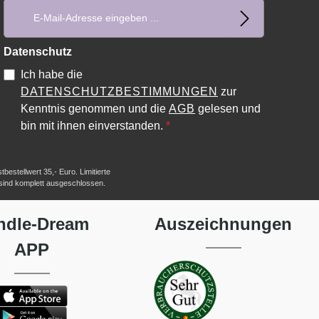
E-Mail-Adresse*
Datenschutz
Ich habe die
DATENSCHUTZBESTIMMUNGEN
zur
Kenntnis genommen und die
AGB
gelesen und
bin mit ihnen einverstanden.
*
estellwert 35,- Euro. Limitierte
 sind komplett ausgeschlossen.
ndle-Dream
Auszeichnungen
APP