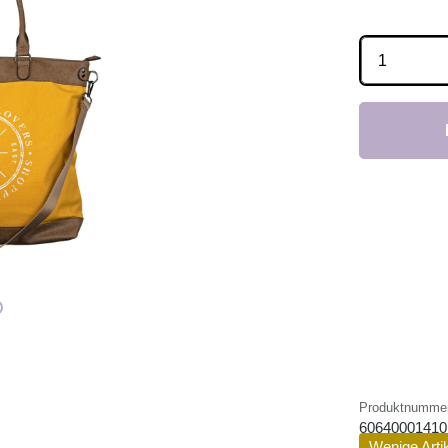
Produkt 
Produktnumme
60640001410
Wenige Arti