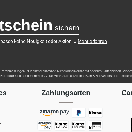
tschein
sichern
passe keine Neuigkeit oder Aktion.
»
Mehr erfahren
-/Erstanmeldungen. Nur einmal einlösbar. Nicht kombinierbar mit anderen Gutscheinen. Mindestb
her Hersteller sind ausgenommen. Artikel von Charmed Aroma, Bath & Bodyworks und Textilien
es
Zahlungsarten
Ca
t