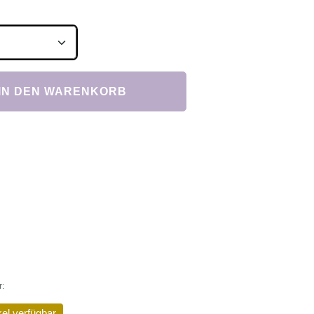
Anzahl: Gib den gewünschten Wert ein ode
IN DEN WARENKORB
r:
kel verfügbar