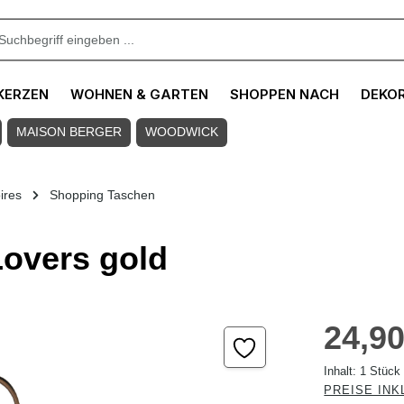
KERZEN
WOHNEN & GARTEN
SHOPPEN NACH
DEKO
MAISON BERGER
WOODWICK
ires
Shopping Taschen
overs gold
Regulärer Pre
24,90
Inhalt:
1 Stück
PREISE INK