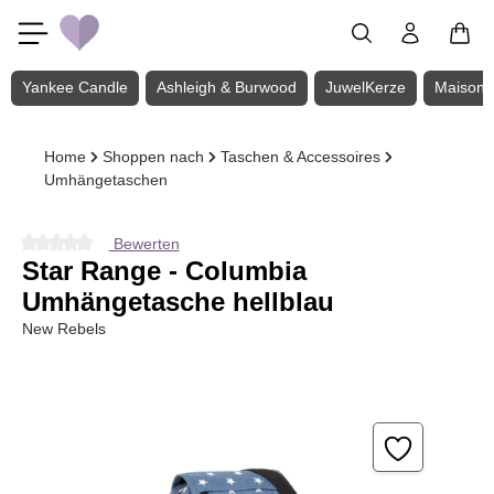
Zum Hauptinhalt springen
Yankee Candle
Ashleigh & Burwood
JuwelKerze
Maison 
Home
Shoppen nach
Taschen & Accessoires
Umhängetaschen
Bewerten
Durchschnittliche Bewertung von 0 von 5 Sternen
Star Range - Columbia
Umhängetasche hellblau
New Rebels
Bildergalerie überspringen