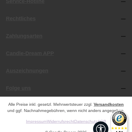
Service-Hotline
Rechtliches
Zahlungsarten
Candle-Dream APP
Auszeichnungen
Folge uns
Alle Preise inkl. gesetzl. Mehrwertsteuer zzgl.
Versandkosten
und ggf. Nachnahmegebühren, wenn nicht anders angegeben.
Impressum
Widerrufsrecht
Datenschutz
AGB
Werkzeugleist