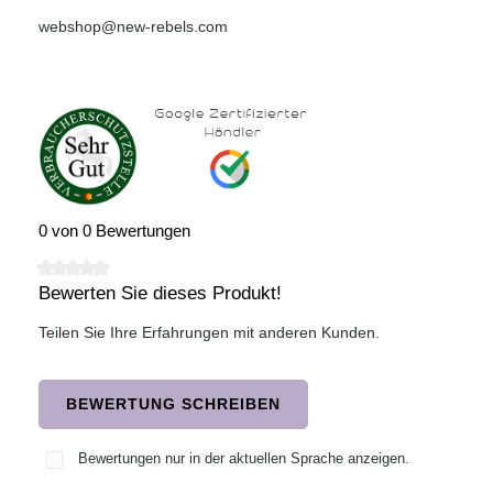
webshop@new-rebels.com
0 von 0 Bewertungen
Bewerten Sie dieses Produkt!
Durchschnittliche Bewertung von 0 von 5 Sternen
Teilen Sie Ihre Erfahrungen mit anderen Kunden.
BEWERTUNG SCHREIBEN
Bewertungen nur in der aktuellen Sprache anzeigen.