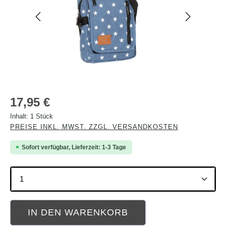
Regulärer Preis:
17,95 €
Inhalt:
1 Stück
PREISE INKL. MWST. ZZGL. VERSANDKOSTEN
Sofort verfügbar, Lieferzeit: 1-3 Tage
Produkt Anzahl: Gib den gewünschten Wert ein oder b
IN DEN WARENKORB