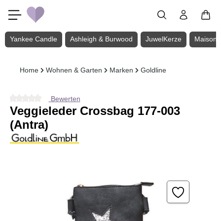
Zum Hauptinhalt springen
Yankee Candle
Ashleigh & Burwood
JuwelKerze
Maison 
Home
Wohnen & Garten
Marken
Goldline
Bewerten
Durchschnittliche Bewertung von 0 von 5 Sternen
Veggieleder Crossbag 177-003
(Antra)
Bildergalerie überspringen