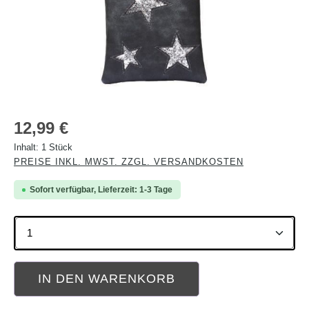
Regulärer Preis:
12,99 €
Inhalt:
1 Stück
PREISE INKL. MWST. ZZGL. VERSANDKOSTEN
Sofort verfügbar, Lieferzeit: 1-3 Tage
Produkt Anzahl: Gib den gewünschten Wert ein oder b
IN DEN WARENKORB