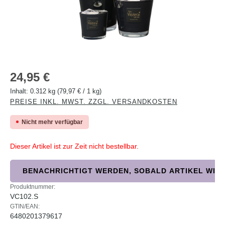
Regulärer Preis:
24,95 €
Inhalt:
0.312 kg
(79,97 € / 1 kg)
PREISE INKL. MWST. ZZGL. VERSANDKOSTEN
Nicht mehr verfügbar
Dieser Artikel ist zur Zeit nicht bestellbar.
BENACHRICHTIGT WERDEN, SOBALD ARTIKEL WIED
Produktnummer:
VC102.S
GTIN/EAN:
6480201379617