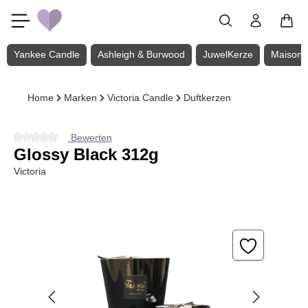
Zum Hauptinhalt springen
Yankee Candle
Ashleigh & Burwood
JuwelKerze
Maison 
Home
Marken
Victoria Candle
Duftkerzen
Bewerten
Durchschnittliche Bewertung von 0 von 5 Sternen
Glossy Black 312g
Victoria
Bildergalerie überspringen