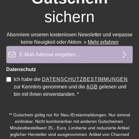
sichern
Abonniere unseren kostenlosen Newsletter und verpasse
keine Neuigkeit oder Aktion.
»
Mehr erfahren
E-Mail-Adresse*
Datenschutz
Durchschnittliche Bewertung von 5 von 5 Sternen
Durchschnittliche Bewe
Ich habe die
DATENSCHUTZBESTIMMUNGEN
zur Kenntnis genommen und die
AGB
gelesen und
bin mit ihnen einverstanden.
*
** Gutschein gültig nur für Neu-/Erstanmeldungen. Nur einmal
einlösbar. Nicht kombinierbar mit anderen Gutscheinen.
Mindestbestellwert 35,- Euro. Limitierte und reduzierte Artikel
jeglicher Hersteller sind ausgenommen. Artikel von Charmed