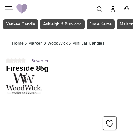
Zum Hauptinhalt springen
Yankee Candle
Ashleigh & Burwood
JuwelKerze
Maison 
Home
Marken
WoodWick
Mini Jar Candles
Bewerten
Durchschnittliche Bewertung von 0 von 5 Sternen
Fireside 85g
Bildergalerie überspringen