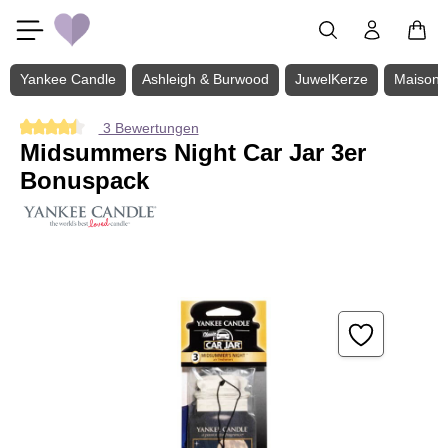
Zum Hauptinhalt springen
Yankee Candle
Ashleigh & Burwood
JuwelKerze
Maison 
3 Bewertungen
Durchschnittliche Bewertung von 4.5 von 5 Sternen
Midsummers Night Car Jar 3er
Bonuspack
Bildergalerie überspringen