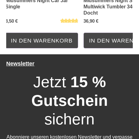
Midsummers Night Car Jar
Midsummers Night Sign
Single
Multiwick Tumbler 340g
Docht
3,50 €
36,90 €
IN DEN WARENKORB
IN DEN WAREN
Newsletter
Jetzt
15 %
Gutschein
sichern
Abonniere unseren kostenlosen Newsletter und verpasse