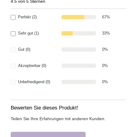
4.5 von 5 Sternen
Durchschnittliche Bewertung von 4.5 von 5 Sternen
Perfekt (2)
67%
Sehr gut (1)
33%
Gut (0)
0%
Akzeptierbar (0)
0%
Unbefriedigend (0)
0%
Bewerten Sie dieses Produkt!
Teilen Sie Ihre Erfahrungen mit anderen Kunden.