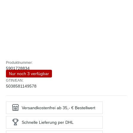
Produktnummer:
5901728834
Nur noch 3 verfügbar
GTIN/EAN:
5038581149578
Versandkostenfrei ab 35,- € Bestellwert
Schnelle Lieferung per DHL