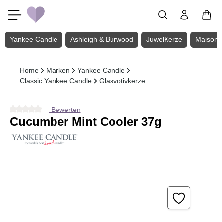
Zum Hauptinhalt springen
Yankee Candle
Ashleigh & Burwood
JuwelKerze
Maison 
Home
Marken
Yankee Candle
Classic Yankee Candle
Glasvotivkerze
Bewerten
Durchschnittliche Bewertung von 0 von 5 Sternen
Cucumber Mint Cooler 37g
Bildergalerie überspringen