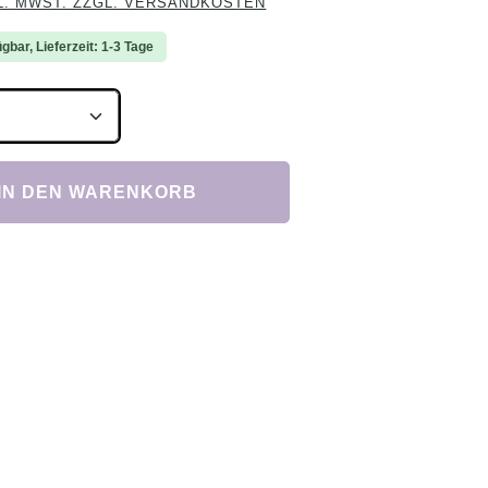
L. MWST. ZZGL. VERSANDKOSTEN
gbar, Lieferzeit: 1-3 Tage
Anzahl: Gib den gewünschten Wert ein ode
IN DEN WARENKORB