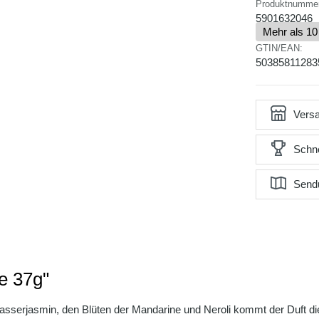
Produktnumme
5901632046
Mehr als 10
GTIN/EAN:
50385811283
Versa
Schne
Send
e 37g"
Wasserjasmin, den Blüten der Mandarine und Neroli kommt der Duft di