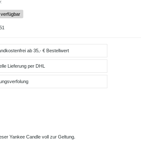
r:
 verfügbar
51
ndkostenfrei ab 35,- € Bestellwert
lle Lieferung per DHL
ungsverfolung
eser Yankee Candle voll zur Geltung.