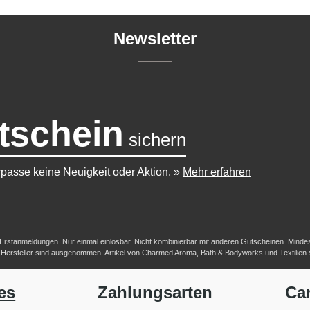
Newsletter
tschein
sichern
passe keine Neuigkeit oder Aktion.
»
Mehr erfahren
-/Erstanmeldungen. Nur einmal einlösbar. Nicht kombinierbar mit anderen Gutscheinen. Mindestb
her Hersteller sind ausgenommen. Artikel von Charmed Aroma, Bath & Bodyworks und Textilien
es
Zahlungsarten
Ca