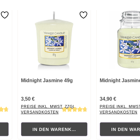
Midnight Jasmine 49g
Midnight Jasmin
3,50 €
34,90 €
PREISE INKL. MWST. ZZGL.
PREISE INKL. MWST
VERSANDKOSTEN
VERSANDKOSTEN
 von 4.78 von 5 Sternen
Durchschnittliche Bewertung von 4.63 von 5 Sternen
Durchschnittliche B
RB
IN DEN WARENKORB
IN DEN WA