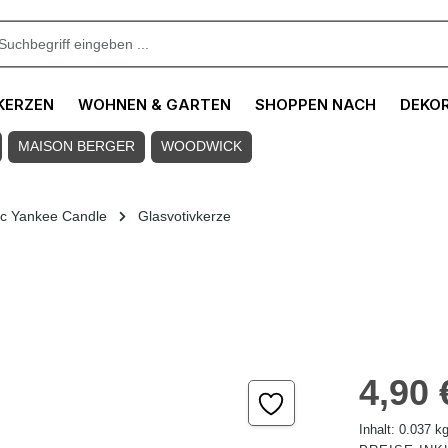
KERZEN
WOHNEN & GARTEN
SHOPPEN NACH
DEKO
MAISON BERGER
WOODWICK
ic Yankee Candle
Glasvotivkerze
Regulärer Pre
4,90 
Inhalt:
0.037 k