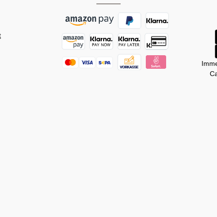
t
Imme
Ca