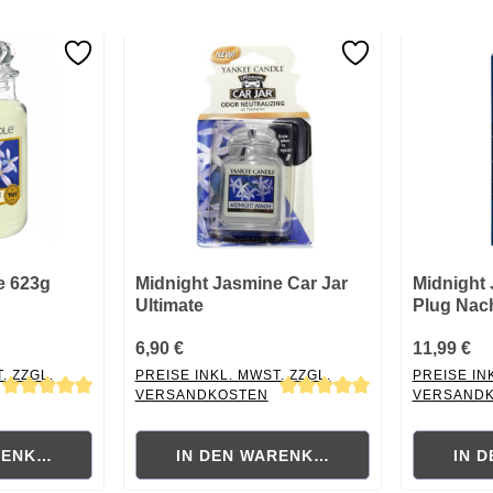
e 623g
Midnight Jasmine Car Jar
Midnight
Ultimate
Plug Nac
6,90 €
11,99 €
. ZZGL.
PREISE INKL. MWST. ZZGL.
PREISE IN
VERSANDKOSTEN
VERSAND
ewertung von 4.88 von 5 Sternen
Durchschnittliche Bewertung von 5 von 5 Sternen
Durchschni
RENKORB
IN DEN WARENKORB
IN 