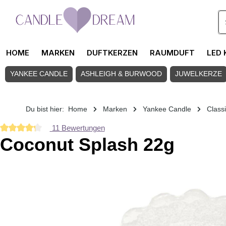
Zum Hauptinhalt springen
HOME
MARKEN
DUFTKERZEN
RAUMDUFT
LED 
YANKEE CANDLE
ASHLEIGH & BURWOOD
JUWELKERZE
Du bist hier:
Home
Marken
Yankee Candle
Class
11 Bewertungen
Durchschnittliche Bewertung von 4.36 von 5 Sternen
Coconut Splash 22g
Bildergalerie überspringen