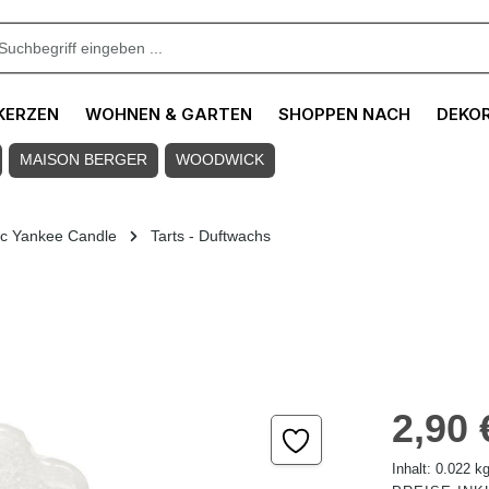
KERZEN
WOHNEN & GARTEN
SHOPPEN NACH
DEKO
MAISON BERGER
WOODWICK
ic Yankee Candle
Tarts - Duftwachs
Regulärer Pre
2,90 
Inhalt:
0.022 k