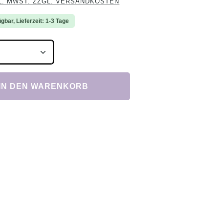
L. MWST. ZZGL. VERSANDKOSTEN
gbar, Lieferzeit: 1-3 Tage
Anzahl: Gib den gewünschten Wert ein ode
IN DEN WARENKORB