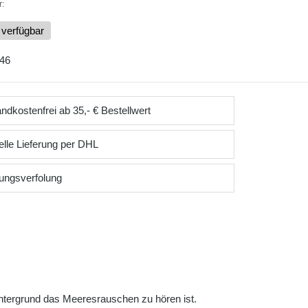
r:
 verfügbar
46
ndkostenfrei ab 35,- € Bestellwert
lle Lieferung per DHL
ungsverfolung
Hintergrund das Meeresrauschen zu hören ist.