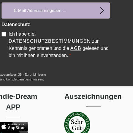
E-Mail-Adresse*
Datenschutz
Ich habe die
DATENSCHUTZBESTIMMUNGEN
zur
Kenntnis genommen und die
AGB
gelesen und
bin mit ihnen einverstanden.
*
estellwert 35,- Euro. Limitierte
 sind komplett ausgeschlossen.
ndle-Dream
Auszeichnungen
APP