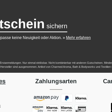
tschein
sichern
passe keine Neuigkeit oder Aktion.
»
Mehr erfahren
-/Erstanmeldungen. Nur einmal einlösbar. Nicht kombinierbar mit anderen Gutscheinen. Mindestb
her Hersteller sind ausgenommen. Artikel von Charmed Aroma, Bath & Bodyworks und Textilien
es
Zahlungsarten
Ca
t