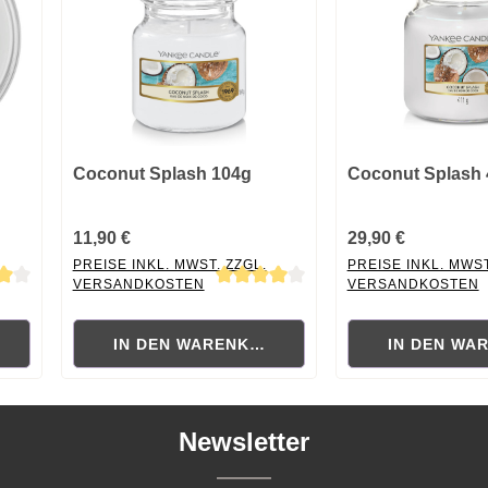
Coconut Splash 104g
Coconut Splash 
11,90 €
29,90 €
PREISE INKL. MWST. ZZGL.
PREISE INKL. MWST
VERSANDKOSTEN
VERSANDKOSTEN
 von 4 von 5 Sternen
Durchschnittliche Bewertung von 4 von 5 Sternen
Durchschnittliche B
RB
IN DEN WARENKORB
IN DEN WA
Newsletter