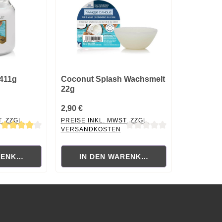
411g
Coconut Splash Wachsmelt
22g
2,90 €
. ZZGL.
PREISE INKL. MWST. ZZGL.
VERSANDKOSTEN
ewertung von 4 von 5 Sternen
Durchschnittliche Bewertung von 0 von 5 Sternen
RENKORB
IN DEN WARENKORB