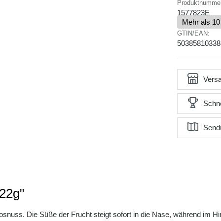
Produktnumme
1577823E
Mehr als 10
GTIN/EAN:
50385810338
Versa
Schne
Send
 22g"
Kokosnuss. Die Süße der Frucht steigt sofort in die Nase, während im 