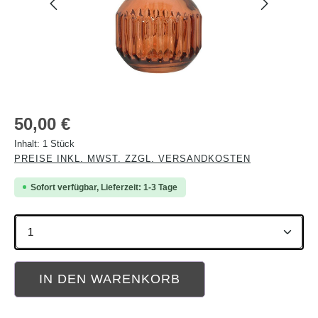
Regulärer Preis:
50,00 €
Inhalt:
1 Stück
PREISE INKL. MWST. ZZGL. VERSANDKOSTEN
Sofort verfügbar, Lieferzeit: 1-3 Tage
Produkt Anzahl: Gib den gewünschten Wert ein oder b
IN DEN WARENKORB