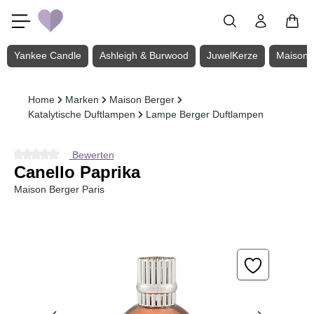
Zum Hauptinhalt springen
Yankee Candle
Ashleigh & Burwood
JuwelKerze
Maison 
Home
Marken
Maison Berger
Katalytische Duftlampen
Lampe Berger Duftlampen
Bewerten
Durchschnittliche Bewertung von 0 von 5 Sternen
Canello Paprika
Maison Berger Paris
Bildergalerie überspringen