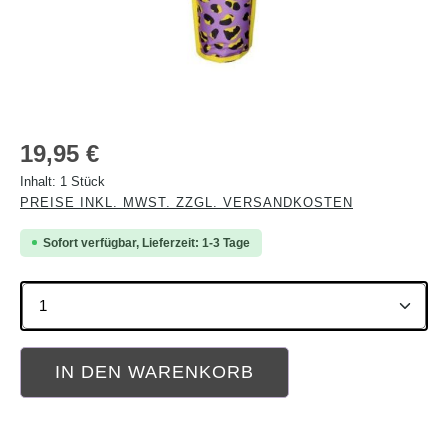
Regulärer Preis:
19,95 €
Inhalt:
1 Stück
PREISE INKL. MWST. ZZGL. VERSANDKOSTEN
Sofort verfügbar, Lieferzeit: 1-3 Tage
Produkt Anzahl: Gib den gewünschten Wert ein oder b
IN DEN WARENKORB