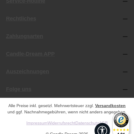
Service-Hotline
Rechtliches
Zahlungsarten
Candle-Dream APP
Auszeichnungen
Folge uns
Alle Preise inkl. gesetzl. Mehrwertsteuer zzgl.
Versandkosten
und ggf. Nachnahmegebühren, wenn nicht anders angegeben.
Impressum
Widerrufsrecht
Datenschutz
AGB
Werkzeugleist