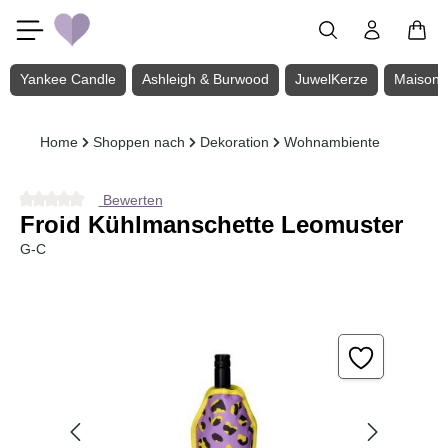
Zum Hauptinhalt springen
Yankee Candle
Ashleigh & Burwood
JuwelKerze
Maison 
Home
Shoppen nach
Dekoration
Wohnambiente
Bewerten
Durchschnittliche Bewertung von 0 von 5 Sternen
Froid Kühlmanschette Leomuster
G-C
Bildergalerie überspringen