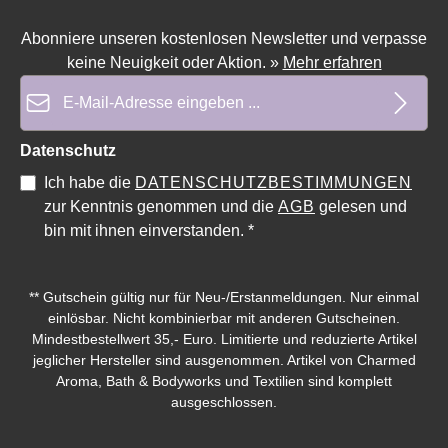
Abonniere unseren kostenlosen Newsletter und verpasse
keine Neuigkeit oder Aktion.
»
Mehr erfahren
E-Mail-Adresse*
Durchschnittliche Bewertung von 0 von 5 Sternen
Durchschnittliche Bewe
Datenschutz
Ich habe die
DATENSCHUTZBESTIMMUNGEN
zur Kenntnis genommen und die
AGB
gelesen und
bin mit ihnen einverstanden.
*
** Gutschein gültig nur für Neu-/Erstanmeldungen. Nur einmal
einlösbar. Nicht kombinierbar mit anderen Gutscheinen.
Mindestbestellwert 35,- Euro. Limitierte und reduzierte Artikel
jeglicher Hersteller sind ausgenommen. Artikel von Charmed
Aroma, Bath & Bodyworks und Textilien sind komplett
ausgeschlossen.