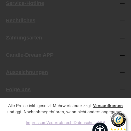
Service-Hotline
Rechtliches
Zahlungsarten
Candle-Dream APP
Auszeichnungen
Folge uns
Alle Preise inkl. gesetzl. Mehrwertsteuer zzgl.
Versandkosten
und ggf. Nachnahmegebühren, wenn nicht anders angegeben.
Impressum
Widerrufsrecht
Datenschutz
AGB
Werkzeugleist