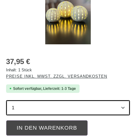
Regulärer Preis:
37,95 €
Inhalt:
1 Stück
PREISE INKL. MWST. ZZGL. VERSANDKOSTEN
Sofort verfügbar, Lieferzeit: 1-3 Tage
Produkt Anzahl: Gib den gewünschten Wert ein oder b
IN DEN WARENKORB