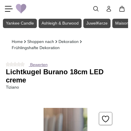
Zum Hauptinhalt springen
Yankee Candle
Ashleigh & Burwood
JuwelKerze
Maison 
Home
Shoppen nach
Dekoration
Frühlingshafte Dekoration
Bewerten
Durchschnittliche Bewertung von 0 von 5 Sternen
Lichtkugel Burano 18cm LED
creme
Tiziano
Bildergalerie überspringen