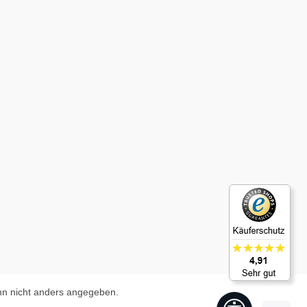
n nicht anders angegeben.
Werkzeugleis