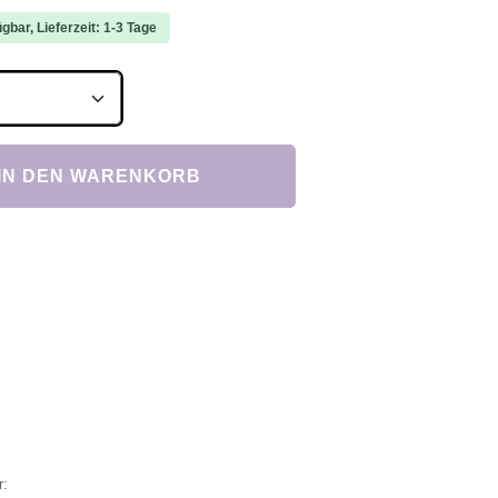
gbar, Lieferzeit: 1-3 Tage
Anzahl: Gib den gewünschten Wert ein ode
IN DEN WARENKORB
r: