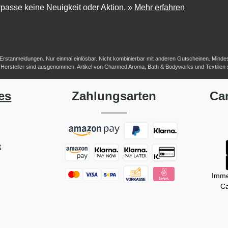
passe keine Neuigkeit oder Aktion.
»
Mehr erfahren
-/Erstanmeldungen. Nur einmal einlösbar. Nicht kombinierbar mit anderen Gutscheinen. Mindestb
her Hersteller sind ausgenommen. Artikel von Charmed Aroma, Bath & Bodyworks und Textilien
es
Zahlungsarten
Ca
t
Imme
Ca