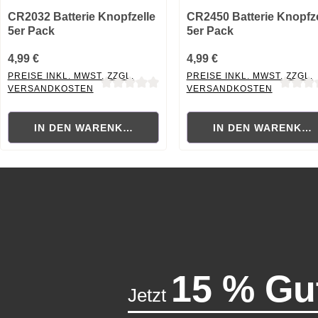
CR2032 Batterie Knopfzelle
CR2450 Batterie Knopfze
5er Pack
5er Pack
4,99 €
4,99 €
PREISE INKL. MWST. ZZGL.
PREISE INKL. MWST. ZZGL.
VERSANDKOSTEN
VERSANDKOSTEN
Durchschnittliche Bewertung von 0 von 5 Sternen
Durchschnittliche Bewertung
IN DEN WARENKORB
IN DEN WARENKO
15 % Gu
Jetzt