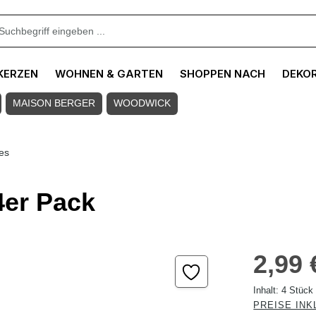
KERZEN
WOHNEN & GARTEN
SHOPPEN NACH
DEKO
MAISON BERGER
WOODWICK
es
4er Pack
Regulärer Pre
2,99 
Inhalt:
4 Stüc
PREISE INK