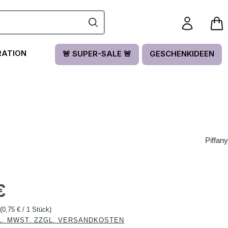
RATION
🚨 SUPER-SALE 🚨
GESCHENKIDEEN
Piffany
is:
€
k
(0,75 € / 1 Stück)
L. MWST. ZZGL. VERSANDKOSTEN