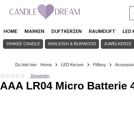
Zum Hauptinhalt springen
HOME
MARKEN
DUFTKERZEN
RAUMDUFT
LED 
YANKEE CANDLE
ASHLEIGH & BURWOOD
JUWELKERZE
Du bist hier:
Home
LED Kerzen
Piffany
Accessoir
Bewerten
Durchschnittliche Bewertung von 0 von 5 Sternen
AAA LR04 Micro Batterie 
Bildergalerie überspringen