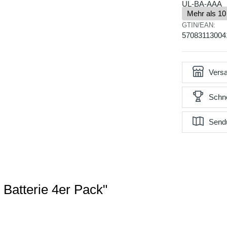
UL-BA-AAA
Mehr als 10
GTIN/EAN:
57083113004
Versa
Schne
Send
Batterie 4er Pack"