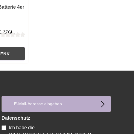
tterie 4er
. ZZGL.
ewertung von 0 von 5 Sternen
RENKORB
E-Mail-Adresse*
Datenschutz
Ich habe die