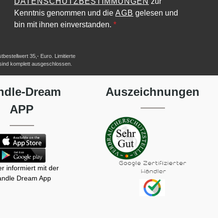
DATENSCHUTZBESTIMMUNGEN
zur
Kenntnis genommen und die
AGB
gelesen und
bin mit ihnen einverstanden.
*
estellwert 35,- Euro. Limitierte
 sind komplett ausgeschlossen.
ndle-Dream
Auszeichnungen
APP
r informiert mit der
ndle Dream App