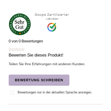
0 von 0 Bewertungen
Bewerten Sie dieses Produkt!
Durchschnittliche Bewertung von 0 von 5 Sternen
Teilen Sie Ihre Erfahrungen mit anderen Kunden.
BEWERTUNG SCHREIBEN
Bewertungen nur in der aktuellen Sprache anzeigen.