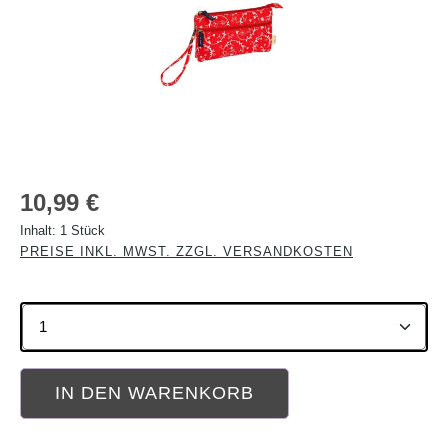
Regulärer Preis:
10,99 €
Inhalt:
1 Stück
PREISE INKL. MWST. ZZGL. VERSANDKOSTEN
Produkt Anzahl: Gib den gewünschten Wert ein oder b
IN DEN WARENKORB