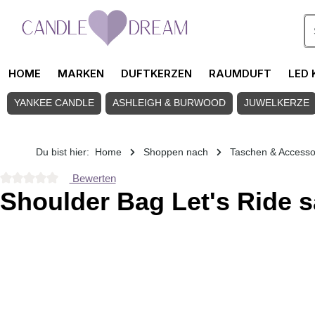
Zum Hauptinhalt springen
HOME
MARKEN
DUFTKERZEN
RAUMDUFT
LED 
YANKEE CANDLE
ASHLEIGH & BURWOOD
JUWELKERZE
Du bist hier:
Home
Shoppen nach
Taschen & Accesso
Bewerten
Durchschnittliche Bewertung von 0 von 5 Sternen
Shoulder Bag Let's Ride 
Bildergalerie überspringen