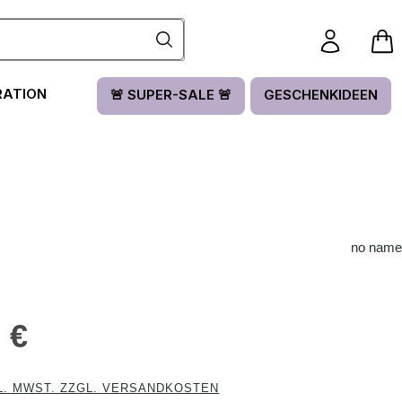
RATION
🚨 SUPER-SALE 🚨
GESCHENKIDEEN
no name
is:
 €
L. MWST. ZZGL. VERSANDKOSTEN