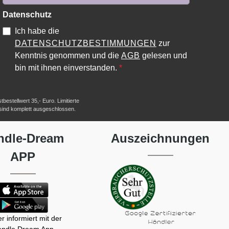
Datenschutz
Ich habe die
DATENSCHUTZBESTIMMUNGEN
zur
Kenntnis genommen und die
AGB
gelesen und
bin mit ihnen einverstanden.
*
estellwert 35,- Euro. Limitierte
 sind komplett ausgeschlossen.
ndle-Dream
Auszeichnungen
APP
r informiert mit der