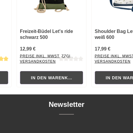
Freizeit-Büdel Let's ride
Shoulder Bag Let
schwarz 500
weiß 600
12,99 €
17,99 €
PREISE INKL. MWST. ZZGL.
PREISE INKL. MWST
VERSANDKOSTEN
VERSANDKOSTEN
 von 5 von 5 Sternen
Durchschnittliche Bewertung von 0 von 5 Sternen
Durchschnittliche B
RB
IN DEN WARENKORB
IN DEN WA
Newsletter