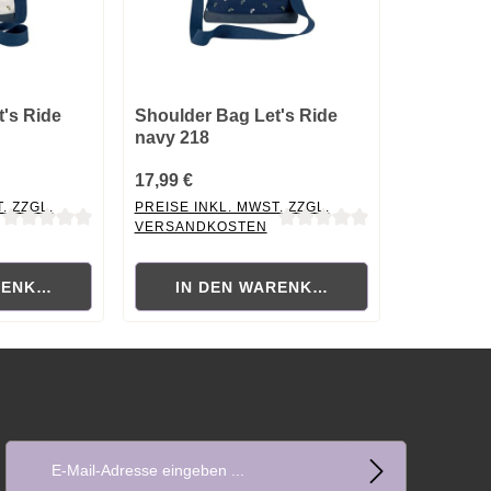
's Ride
Shoulder Bag Let's Ride
navy 218
17,99 €
. ZZGL.
PREISE INKL. MWST. ZZGL.
VERSANDKOSTEN
ewertung von 0 von 5 Sternen
Durchschnittliche Bewertung von 0 von 5 Sternen
RENKORB
IN DEN WARENKORB
E-Mail-Adresse*