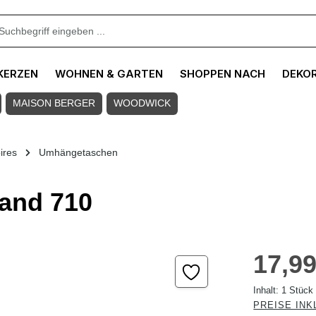
KERZEN
WOHNEN & GARTEN
SHOPPEN NACH
DEKO
MAISON BERGER
WOODWICK
ires
Umhängetaschen
sand 710
Regulärer Pre
17,99
Inhalt:
1 Stück
PREISE INK