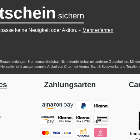
tschein
sichern
passe keine Neuigkeit oder Aktion.
»
Mehr erfahren
-/Erstanmeldungen. Nur einmal einlösbar. Nicht kombinierbar mit anderen Gutscheinen. Mindestb
her Hersteller sind ausgenommen. Artikel von Charmed Aroma, Bath & Bodyworks und Textilien
es
Zahlungsarten
Ca
t
Imme