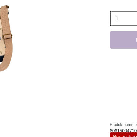
Produkt 
Produktnumme
60615004710
Nur noch 5 