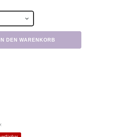
Anzahl: Gib den gewünschten Wert ein ode
IN DEN WARENKORB
r:
verfügbar