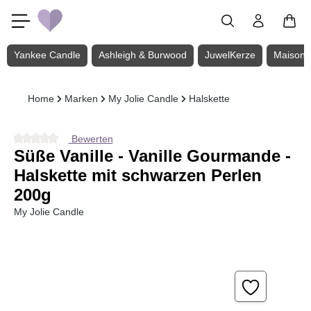
Zum Hauptinhalt springen
Yankee Candle
Ashleigh & Burwood
JuwelKerze
Maison 
Home
Marken
My Jolie Candle
Halskette
Bewerten
Durchschnittliche Bewertung von 0 von 5 Sternen
Süße Vanille - Vanille Gourmande -
Halskette mit schwarzen Perlen
200g
My Jolie Candle
Bildergalerie überspringen