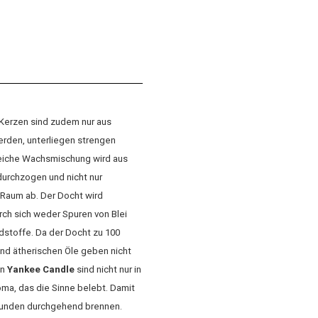
 Kerzen sind zudem nur aus
erden, unterliegen strengen
weiche Wachsmischung wird aus
urchzogen und nicht nur
 Raum ab. Der Docht wird
ch sich weder Spuren von Blei
dstoffe. Da der Docht zu 100
und ätherischen Öle geben nicht
on
Yankee Candle
sind nicht nur in
ma, das die Sinne belebt. Damit
Stunden durchgehend brennen.