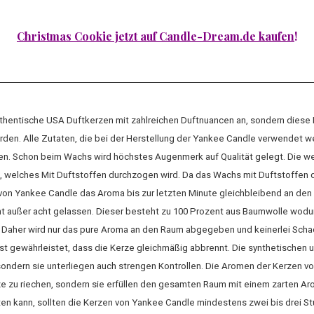
Christmas Cookie jetzt auf Candle-Dream.de kaufen
!
uthentische USA Duftkerzen mit zahlreichen Duftnuancen an, sondern diese
rden. Alle Zutaten, die bei der Herstellung der Yankee Candle verwendet w
llen. Schon beim Wachs wird höchstes Augenmerk auf Qualität gelegt. Die 
 welches Mit Duftstoffen durchzogen wird. Da das Wachs mit Duftstoffen d
von Yankee Candle das Aroma bis zur letzten Minute gleichbleibend an den
ht außer acht gelassen. Dieser besteht zu 100 Prozent aus Baumwolle wodur
n. Daher wird nur das pure Aroma an den Raum abgegeben und keinerlei Scha
st gewährleistet, dass die Kerze gleichmäßig abbrennt. Die synthetischen 
 sondern sie unterliegen auch strengen Kontrollen. Die Aromen der Kerzen v
 zu riechen, sondern sie erfüllen den gesamten Raum mit einem zarten Aro
lten kann, sollten die Kerzen von Yankee Candle mindestens zwei bis drei 