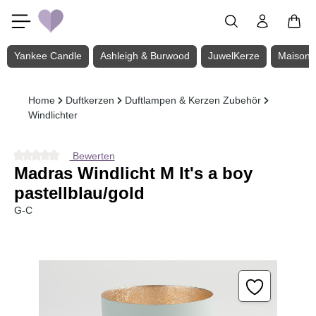
Zum Hauptinhalt springen
Yankee Candle
Ashleigh & Burwood
JuwelKerze
Maison 
Home
Duftkerzen
Duftlampen & Kerzen Zubehör
Windlichter
Bewerten
Durchschnittliche Bewertung von 0 von 5 Sternen
Madras Windlicht M It's a boy
pastellblau/gold
G-C
Bildergalerie überspringen