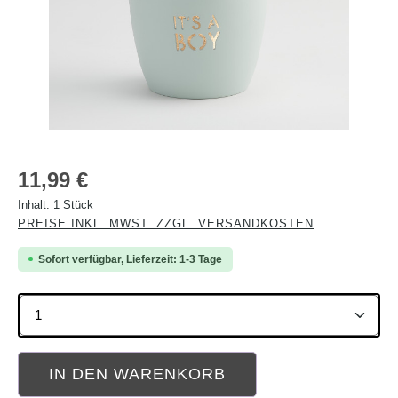
Regulärer Preis:
11,99 €
Inhalt:
1 Stück
PREISE INKL. MWST. ZZGL. VERSANDKOSTEN
Sofort verfügbar, Lieferzeit: 1-3 Tage
Produkt Anzahl: Gib den gewünschten Wert ein oder b
IN DEN WARENKORB