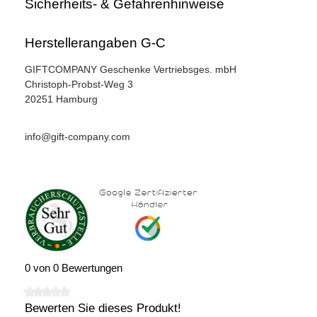
Sicherheits- & Gefahrenhinweise
Herstellerangaben G-C
GIFTCOMPANY Geschenke Vertriebsges. mbH
Christoph-Probst-Weg 3
20251 Hamburg
info@gift-company.com
0 von 0 Bewertungen
Bewerten Sie dieses Produkt!
Durchschnittliche Bewertung von 0 von 5 Sternen