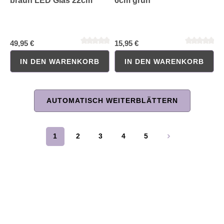
braun LED Glas 22cm
6cm grün
49,95 €
15,95 €
IN DEN WARENKORB
IN DEN WARENKORB
AUTOMATISCH WEITERBLÄTTERN
Durchschnittliche Bewertung von 0 von 5 Sternen
Durchschnittliche Bewertung 
1
2
3
4
5
Seite
Seite
Seite
Seite
Seite