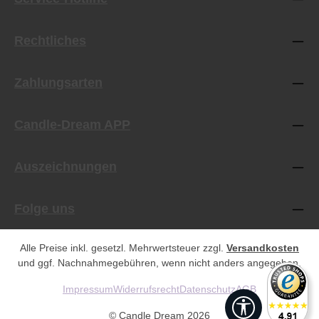
Rechtliches
Zahlungsarten
Candle-Dream APP
Auszeichnungen
Folge uns
Alle Preise inkl. gesetzl. Mehrwertsteuer zzgl.
Versandkosten
und ggf. Nachnahmegebühren, wenn nicht anders angegeben.
Impressum
Widerrufsrecht
Datenschutz
AGB
Werkzeugleist
© Candle Dream 2026