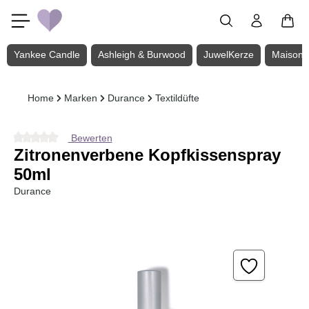
Zum Hauptinhalt springen
Yankee Candle
Ashleigh & Burwood
JuwelKerze
Maison 
Home
Marken
Durance
Textildüfte
Bewerten
Durchschnittliche Bewertung von 0 von 5 Sternen
Zitronenverbene Kopfkissenspray
50ml
Durance
Bildergalerie überspringen