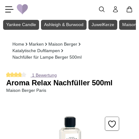
Zum Hauptinhalt springen
Yankee Candle
Ashleigh & Burwood
JuwelKerze
Maison 
Home
Marken
Maison Berger
Katalytische Duftlampen
Nachfüller für Lampe Berger 500ml
1 Bewertung
Durchschnittliche Bewertung von 4 von 5 Sternen
Aroma Relax Nachfüller 500ml
Maison Berger Paris
Bildergalerie überspringen