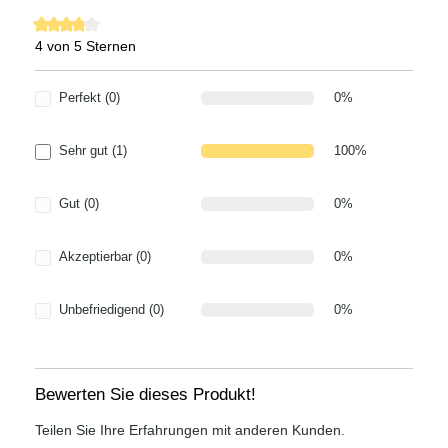
4 von 5 Sternen
Durchschnittliche Bewertung von 4 von 5 Sternen
Perfekt (0)
0%
Sehr gut (1)
100%
Gut (0)
0%
Akzeptierbar (0)
0%
Unbefriedigend (0)
0%
Bewerten Sie dieses Produkt!
Teilen Sie Ihre Erfahrungen mit anderen Kunden.