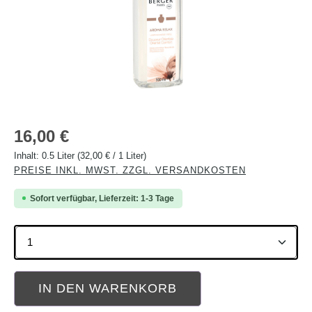
Regulärer Preis:
16,00 €
Inhalt:
0.5 Liter
(32,00 € / 1 Liter)
PREISE INKL. MWST. ZZGL. VERSANDKOSTEN
Sofort verfügbar, Lieferzeit: 1-3 Tage
Produkt Anzahl: Gib den gewünschten Wert ein oder b
IN DEN WARENKORB