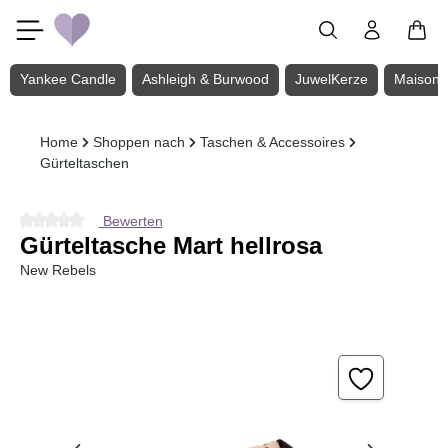
Zum Hauptinhalt springen
Yankee Candle
Ashleigh & Burwood
JuwelKerze
Maison 
Home
Shoppen nach
Taschen & Accessoires
Gürteltaschen
Bewerten
Durchschnittliche Bewertung von 0 von 5 Sternen
Gürteltasche Mart hellrosa
New Rebels
Bildergalerie überspringen