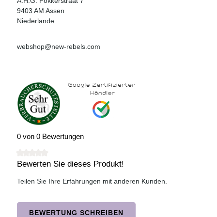
A.H.G. Fokkerstraat 7
9403 AM Assen
Niederlande
webshop@new-rebels.com
0 von 0 Bewertungen
Bewerten Sie dieses Produkt!
Durchschnittliche Bewertung von 0 von 5 Sternen
Teilen Sie Ihre Erfahrungen mit anderen Kunden.
BEWERTUNG SCHREIBEN