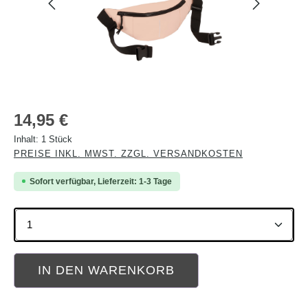
Regulärer Preis:
14,95 €
Inhalt:
1 Stück
PREISE INKL. MWST. ZZGL. VERSANDKOSTEN
Sofort verfügbar, Lieferzeit: 1-3 Tage
Produkt Anzahl: Gib den gewünschten Wert ein oder b
IN DEN WARENKORB