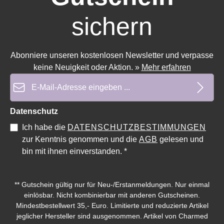
sichern
Abonniere unseren kostenlosen Newsletter und verpasse
keine Neuigkeit oder Aktion.
»
Mehr erfahren
E-Mail-Adresse*
Datenschutz
Durchschnittliche Bewertung von 0 von 5 Sternen
Durchschnittliche Bewe
Ich habe die
DATENSCHUTZBESTIMMUNGEN
zur Kenntnis genommen und die
AGB
gelesen und
bin mit ihnen einverstanden.
*
** Gutschein gültig nur für Neu-/Erstanmeldungen. Nur einmal
einlösbar. Nicht kombinierbar mit anderen Gutscheinen.
Mindestbestellwert 35,- Euro. Limitierte und reduzierte Artikel
jeglicher Hersteller sind ausgenommen. Artikel von Charmed