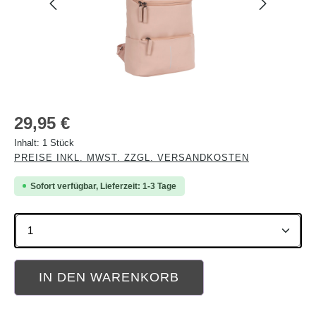
Regulärer Preis:
29,95 €
Inhalt:
1 Stück
PREISE INKL. MWST. ZZGL. VERSANDKOSTEN
Sofort verfügbar, Lieferzeit: 1-3 Tage
Produkt Anzahl: Gib den gewünschten Wert ein oder b
IN DEN WARENKORB