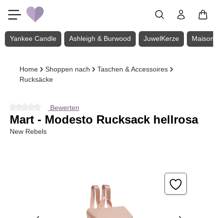
Zum Hauptinhalt springen
Yankee Candle
Ashleigh & Burwood
JuwelKerze
Maison 
Home
Shoppen nach
Taschen & Accessoires
Rucksäcke
Bewerten
Durchschnittliche Bewertung von 0 von 5 Sternen
Mart - Modesto Rucksack hellrosa
New Rebels
Bildergalerie überspringen