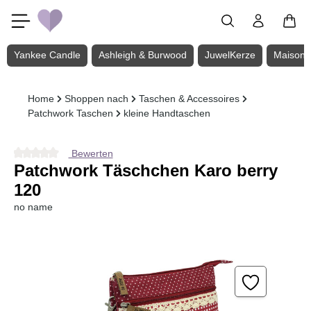
Zum Hauptinhalt springen
Yankee Candle
Ashleigh & Burwood
JuwelKerze
Maison 
Home
Shoppen nach
Taschen & Accessoires
Patchwork Taschen
kleine Handtaschen
Bewerten
Durchschnittliche Bewertung von 0 von 5 Sternen
Patchwork Täschchen Karo berry
120
no name
Bildergalerie überspringen