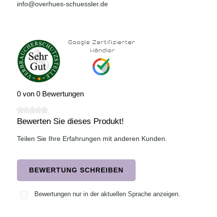
info@overhues-schuessler.de
0 von 0 Bewertungen
Bewerten Sie dieses Produkt!
Durchschnittliche Bewertung von 0 von 5 Sternen
Teilen Sie Ihre Erfahrungen mit anderen Kunden.
BEWERTUNG SCHREIBEN
Bewertungen nur in der aktuellen Sprache anzeigen.