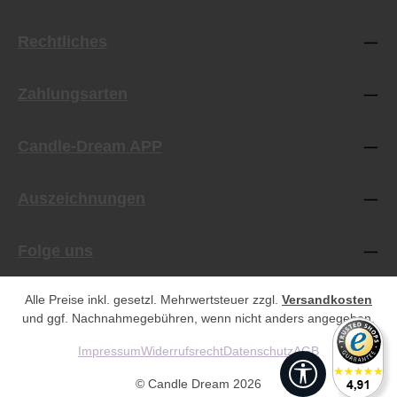
Rechtliches
Zahlungsarten
Candle-Dream APP
Auszeichnungen
Folge uns
Alle Preise inkl. gesetzl. Mehrwertsteuer zzgl.
Versandkosten
und ggf. Nachnahmegebühren, wenn nicht anders angegeben.
Impressum
Widerrufsrecht
Datenschutz
AGB
Werkzeugleist
© Candle Dream 2026