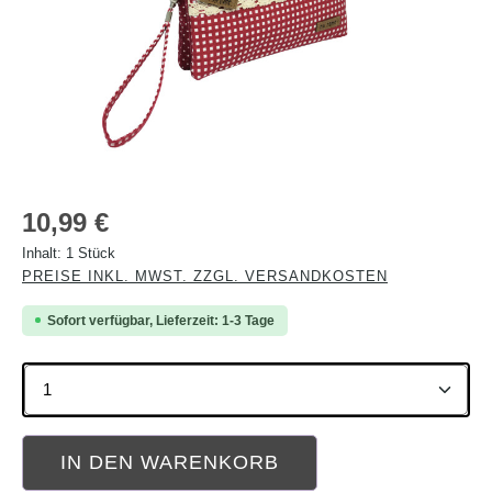
Regulärer Preis:
10,99 €
Inhalt:
1 Stück
PREISE INKL. MWST. ZZGL. VERSANDKOSTEN
Sofort verfügbar, Lieferzeit: 1-3 Tage
Produkt Anzahl: Gib den gewünschten Wert ein oder b
IN DEN WARENKORB