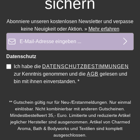
sichern
Abonniere unseren kostenlosen Newsletter und verpasse
keine Neuigkeit oder Aktion.
»
Mehr erfahren
E-Mail-Adresse*
Datenschutz
Ich habe die
DATENSCHUTZBESTIMMUNGEN
zur Kenntnis genommen und die
AGB
gelesen und
bin mit ihnen einverstanden.
*
** Gutschein gültig nur für Neu-/Erstanmeldungen. Nur einmal
Durchschnittliche Bewertung von 0 von 5 Sternen
Durchschnittliche Bewe
einlösbar. Nicht kombinierbar mit anderen Gutscheinen.
Mindestbestellwert 35,- Euro. Limitierte und reduzierte Artikel
jeglicher Hersteller sind ausgenommen. Artikel von Charmed
Aroma, Bath & Bodyworks und Textilien sind komplett
ausgeschlossen.