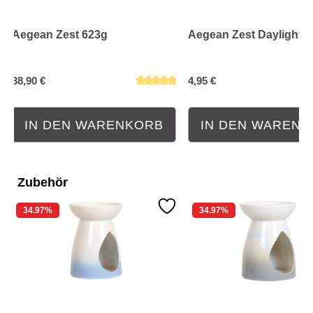
Aegean Zest 623g
Aegean Zest Daylight 4
38,90 €
4,95 €
IN DEN WARENKORB
IN DEN WAREN
Zubehör
34.97
%
34.97
%