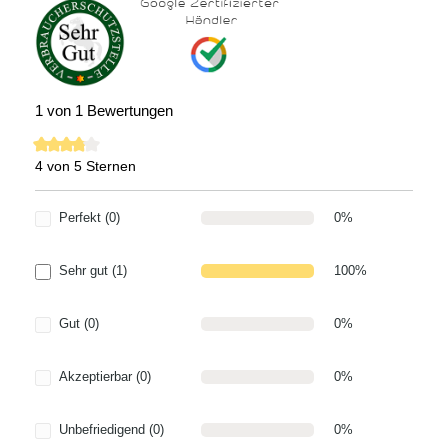
1 von 1 Bewertungen
4 von 5 Sternen
Durchschnittliche Bewertung von 4 von 5 Sternen
Perfekt (0)
0%
Sehr gut (1)
100%
Gut (0)
0%
Akzeptierbar (0)
0%
Unbefriedigend (0)
0%