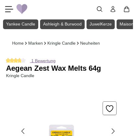
Zum Hauptinhalt springen
Yankee Candle
Ashleigh & Burwood
JuwelKerze
Maison 
Home
Marken
Kringle Candle
Neuheiten
1 Bewertung
Durchschnittliche Bewertung von 4 von 5 Sternen
Aegean Zest Wax Melts 64g
Kringle Candle
Bildergalerie überspringen