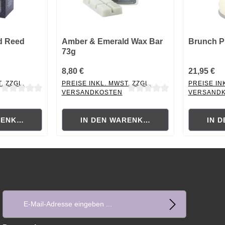
d Reed
Amber & Emerald Wax Bar
Brunch P
73g
8,80 €
21,95 €
. ZZGL.
PREISE INKL. MWST. ZZGL.
PREISE IN
VERSANDKOSTEN
VERSAND
ewertung von 0 von 5 Sternen
Durchschnittliche Bewertung von 0 von 5 Sternen
Durchschni
RENKORB
IN DEN WARENKORB
IN 
E-Mail-Adresse*