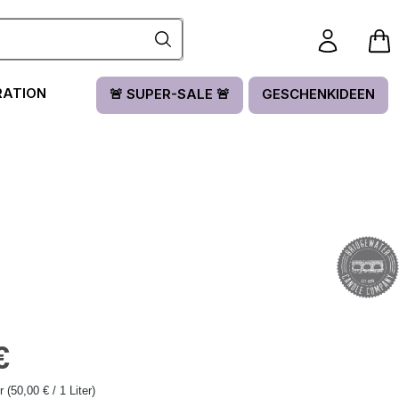
RATION
🚨 SUPER-SALE 🚨
GESCHENKIDEEN
is:
€
er
(50,00 € / 1 Liter)