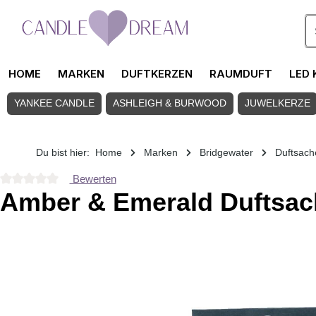
Zum Hauptinhalt springen
HOME
MARKEN
DUFTKERZEN
RAUMDUFT
LED 
YANKEE CANDLE
ASHLEIGH & BURWOOD
JUWELKERZE
Du bist hier:
Home
Marken
Bridgewater
Duftsach
Bewerten
Durchschnittliche Bewertung von 0 von 5 Sternen
Amber & Emerald Duftsac
Bildergalerie überspringen