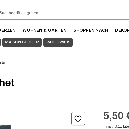
KERZEN
WOHNEN & GARTEN
SHOPPEN NACH
DEKO
MAISON BERGER
WOODWICK
ets
het
Regulärer Pre
5,50 
Inhalt:
0.11 Lit