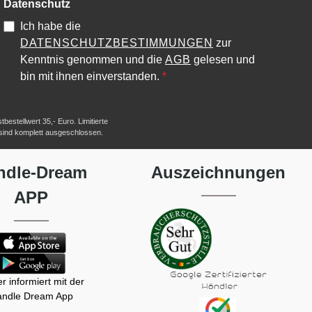
Datenschutz
Ich habe die
DATENSCHUTZBESTIMMUNGEN
zur
Kenntnis genommen und die
AGB
gelesen und
bin mit ihnen einverstanden.
*
estellwert 35,- Euro. Limitierte
 sind komplett ausgeschlossen.
ndle-Dream
Auszeichnungen
APP
r informiert mit der
ndle Dream App