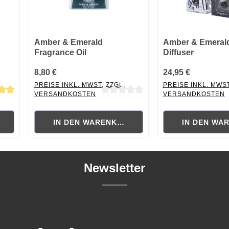
Amber & Emerald
Amber & Emeral
Fragrance Oil
Diffuser
8,80 €
24,95 €
PREISE INKL. MWST. ZZGL.
PREISE INKL. MWST
VERSANDKOSTEN
VERSANDKOSTEN
 von 5 von 5 Sternen
Durchschnittliche Bewertung von 0 von 5 Sternen
Durchschnittliche B
RB
IN DEN WARENKORB
IN DEN WA
Newsletter