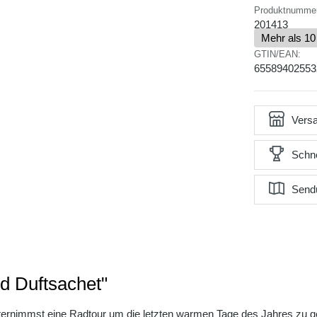
Produktnumme
201413
Mehr als 10
GTIN/EAN:
65589402553
Versa
Schne
Send
d Duftsachet"
 unternimmst eine Radtour um die letzten warmen Tage des Jahres zu