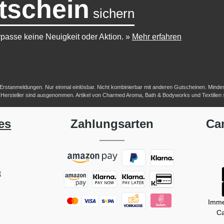
tschein
sichern
passe keine Neuigkeit oder Aktion.
»
Mehr erfahren
-/Erstanmeldungen. Nur einmal einlösbar. Nicht kombinierbar mit anderen Gutscheinen. Mindestb
her Hersteller sind ausgenommen. Artikel von Charmed Aroma, Bath & Bodyworks und Textilien
es
Zahlungsarten
Ca
t
Imme
Ca