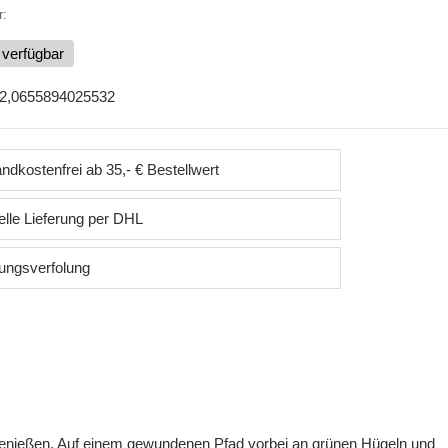
r:
 verfügbar
2,0655894025532
ndkostenfrei ab 35,- € Bestellwert
lle Lieferung per DHL
ungsverfolung
 genießen. Auf einem gewundenen Pfad vorbei an grünen Hügeln und