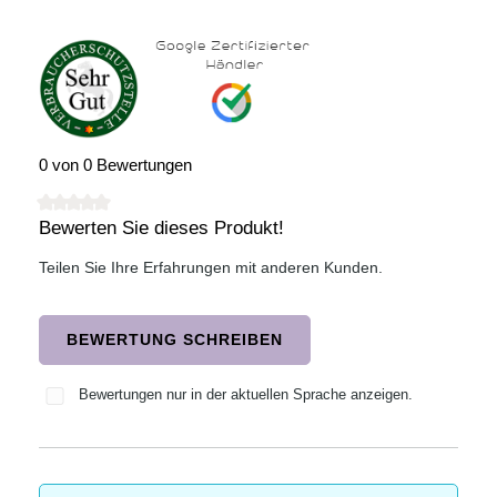
0 von 0 Bewertungen
Bewerten Sie dieses Produkt!
Durchschnittliche Bewertung von 0 von 5 Sternen
Teilen Sie Ihre Erfahrungen mit anderen Kunden.
BEWERTUNG SCHREIBEN
Bewertungen nur in der aktuellen Sprache anzeigen.