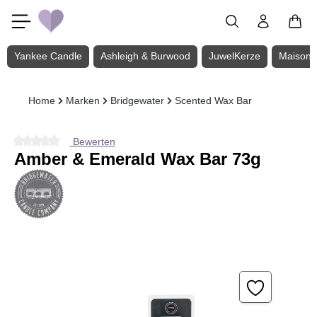
Zum Hauptinhalt springen
Yankee Candle
Ashleigh & Burwood
JuwelKerze
Maison 
Home
Marken
Bridgewater
Scented Wax Bar
Bewerten
Durchschnittliche Bewertung von 0 von 5 Sternen
Amber & Emerald Wax Bar 73g
Bildergalerie überspringen