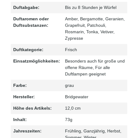
Duftabgabe:
Bis zu 8 Stunden je Würfel
Duftaromen oder
Amber
, Bergamotte
, Geranien
,
Duftsubstanzen:
Grapefruit
, Patchouli
,
Rosmarin
, Tonka
, Vetiver
,
Zypresse
Duftkategorie:
Frisch
Einsatzmöglichkeiten:
Besonders auch für große und
offene Räume, Für alle
Duftlampen geeignet
Farbe:
grau
Hersteller:
Bridgewater
Höhe des Artikels:
12,0 cm
Inhalt:
73g
Jahreszeiten:
Frühling
, Ganzjährig
, Herbst
,
Sommer
, Winter