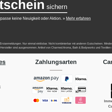
tschein
sichern
passe keine Neuigkeit oder Aktion.
»
Mehr erfahren
-/Erstanmeldungen. Nur einmal einlösbar. Nicht kombinierbar mit anderen Gutscheinen. Mindestb
her Hersteller sind ausgenommen. Artikel von Charmed Aroma, Bath & Bodyworks und Textilien
es
Zahlungsarten
Ca
t
Imme
Ca