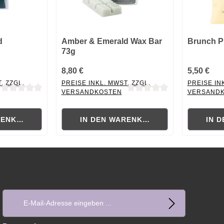
d
Amber & Emerald Wax Bar
Brunch P
73g
8,80 €
5,50 €
. ZZGL.
PREISE INKL. MWST. ZZGL.
PREISE IN
VERSANDKOSTEN
VERSAND
ewertung von 0 von 5 Sternen
Durchschnittliche Bewertung von 0 von 5 Sternen
Durchschni
RENKORB
IN DEN WARENKORB
IN 
E-Mail-Adresse*