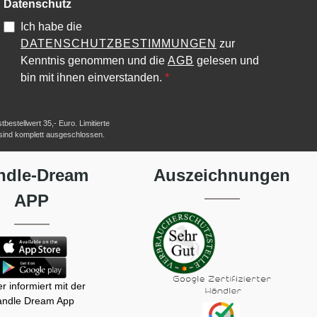
Datenschutz
Ich habe die
DATENSCHUTZBESTIMMUNGEN
zur
Kenntnis genommen und die
AGB
gelesen und
bin mit ihnen einverstanden.
*
estellwert 35,- Euro. Limitierte
 sind komplett ausgeschlossen.
ndle-Dream
Auszeichnungen
APP
r informiert mit der
ndle Dream App