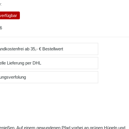
r:
verfügbar
6
ndkostenfrei ab 35,- € Bestellwert
lle Lieferung per DHL
ungsverfolung
 genießen. Auf einem gewundenen Pfad vorbei an grünen Hügeln und