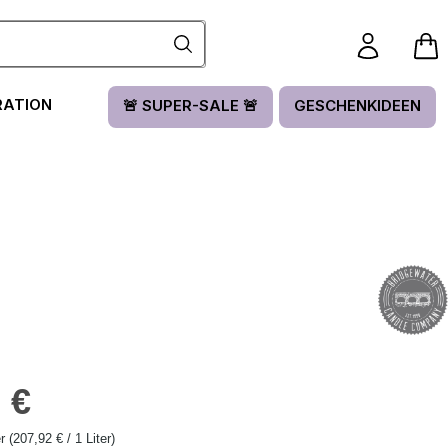
RATION
🚨 SUPER-SALE 🚨
GESCHENKIDEEN
is:
 €
er
(207,92 € / 1 Liter)