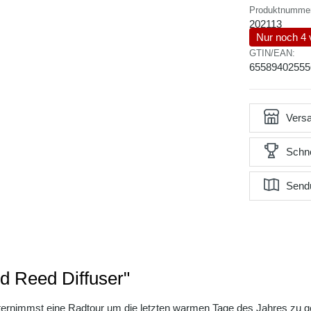
Produktnumme
202113
Nur noch 4 
GTIN/EAN:
65589402555
Versa
Schne
Send
d Reed Diffuser"
 unternimmst eine Radtour um die letzten warmen Tage des Jahres zu