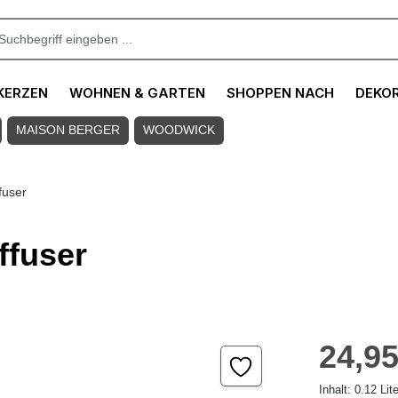
KERZEN
WOHNEN & GARTEN
SHOPPEN NACH
DEKO
MAISON BERGER
WOODWICK
fuser
ffuser
Regulärer Pre
24,95
Inhalt:
0.12 Lit