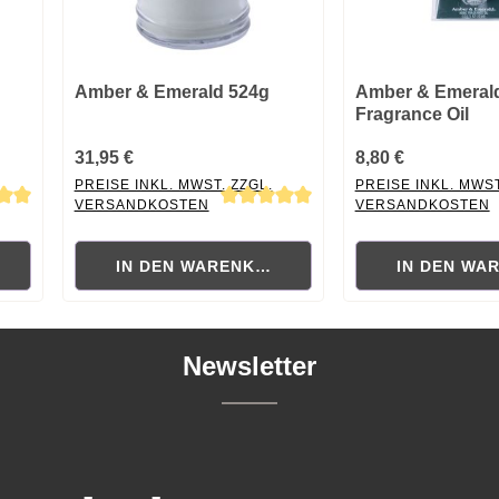
Amber & Emerald 524g
Amber & Emeral
Fragrance Oil
31,95 €
8,80 €
PREISE INKL. MWST. ZZGL.
PREISE INKL. MWST
VERSANDKOSTEN
VERSANDKOSTEN
 von 5 von 5 Sternen
Durchschnittliche Bewertung von 5 von 5 Sternen
Durchschnittliche B
RB
IN DEN WARENKORB
IN DEN WA
Newsletter