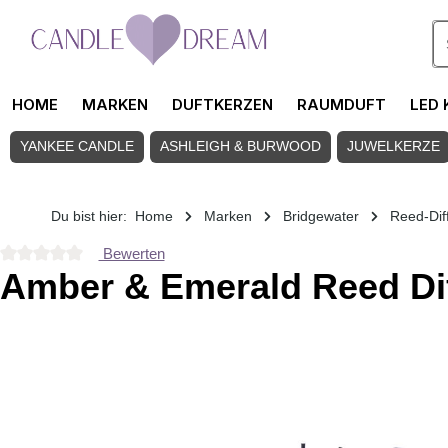
Zum Hauptinhalt springen
HOME
MARKEN
DUFTKERZEN
RAUMDUFT
LED 
YANKEE CANDLE
ASHLEIGH & BURWOOD
JUWELKERZE
Du bist hier:
Home
Marken
Bridgewater
Reed-Dif
Bewerten
Durchschnittliche Bewertung von 0 von 5 Sternen
Amber & Emerald Reed Di
Bildergalerie überspringen