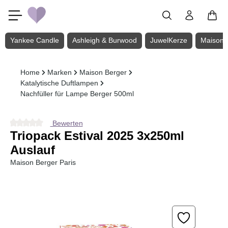
Zum Hauptinhalt springen
Yankee Candle
Ashleigh & Burwood
JuwelKerze
Maison 
Home
Marken
Maison Berger
Katalytische Duftlampen
Nachfüller für Lampe Berger 500ml
Bewerten
Durchschnittliche Bewertung von 0 von 5 Sternen
Triopack Estival 2025 3x250ml
Auslauf
Maison Berger Paris
Bildergalerie überspringen