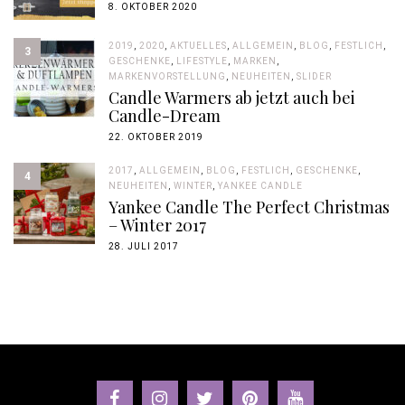
8. OKTOBER 2020
2019
,
2020
,
AKTUELLES
,
ALLGEMEIN
,
BLOG
,
FESTLICH
,
3
GESCHENKE
,
LIFESTYLE
,
MARKEN
,
MARKENVORSTELLUNG
,
NEUHEITEN
,
SLIDER
Candle Warmers ab jetzt auch bei
Candle-Dream
22. OKTOBER 2019
2017
,
ALLGEMEIN
,
BLOG
,
FESTLICH
,
GESCHENKE
,
4
NEUHEITEN
,
WINTER
,
YANKEE CANDLE
Yankee Candle The Perfect Christmas
– Winter 2017
28. JULI 2017