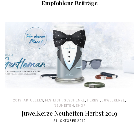
Empfohlene Beiträge
2019
,
AKTUELLES
,
FESTLICH
,
GESCHENKE
,
HERBST
,
JUWELKERZE
,
NEUHEITEN
,
SHOP
JuwelKerze Neuheiten Herbst 2019
24. OKTOBER 2019