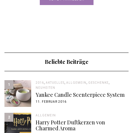
Beliebte Beiträge
2016
,
AKTUELLES
,
ALLGEMEIN
,
GESCHENKE
,
1
NEUHEITEN
Yankee Candle Scenterpiece System
11. FEBRUAR 2016
ALLGEMEIN
2
Harry Potter Duftkerzen von
Charmed Aroma