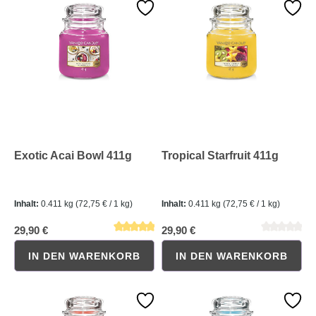
Durchschnittliche Bewertung von 0 von 5 Sternen
Durchschnittliche Bewertung 
Exotic Acai Bowl 411g
Tropical Starfruit 411g
Inhalt:
0.411 kg
(72,75 € / 1 kg)
Inhalt:
0.411 kg
(72,75 € / 1 kg)
29,90 €
29,90 €
IN DEN WARENKORB
IN DEN WARENKORB