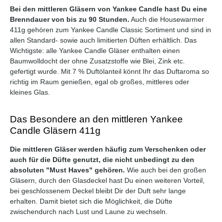
Bei den mittleren Gläsern von Yankee Candle hast Du eine
Brenndauer von bis zu 90 Stunden.
Auch die Housewarmer
411g gehören zum Yankee Candle Classic Sortiment und sind in
allen Standard- sowie auch limitierten Düften erhältlich. Das
Wichtigste: alle Yankee Candle Gläser enthalten einen
Baumwolldocht der ohne Zusatzstoffe wie Blei, Zink etc.
gefertigt wurde. Mit 7 % Duftölanteil könnt Ihr das Duftaroma so
richtig im Raum genießen, egal ob großes, mittleres oder
kleines Glas.
Das Besondere an den mittleren Yankee
Candle Gläsern 411g
Die mittleren Gläser werden häufig zum Verschenken oder
Durchschnittliche Bewertung von 5 von 5 Sternen
Durchschnittliche Bewertung 
auch für die Düfte genutzt, die nicht unbedingt zu den
absoluten "Must Haves" gehören.
Wie auch bei den großen
Gläsern, durch den Glasdeckel hast Du einen weiteren Vorteil,
bei geschlossenem Deckel bleibt Dir der Duft sehr lange
erhalten. Damit bietet sich die Möglichkeit, die Düfte
zwischendurch nach Lust und Laune zu wechseln.