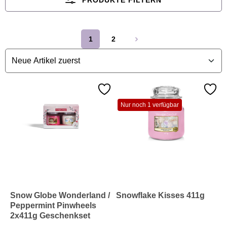
PRODUKTE FILTERN
1
2
Seite
Seite
Nur noch 1 verfügbar
Snow Globe Wonderland /
Snowflake Kisses 411g
Peppermint Pinwheels
2x411g Geschenkset
Weihnachten