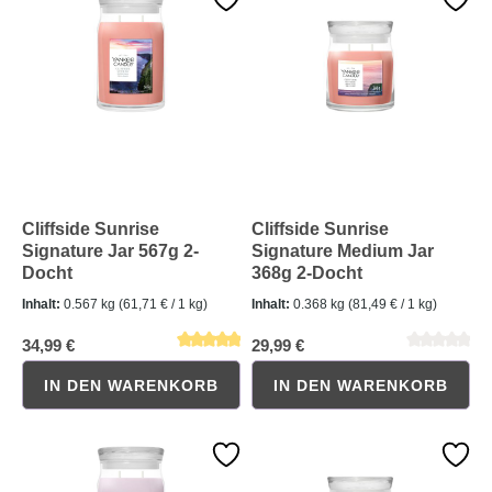
Durchschnittliche Bewertung von 0 von 5 Sternen
Durchschnittliche Bewertung 
Cliffside Sunrise
Cliffside Sunrise
Signature Jar 567g 2-
Signature Medium Jar
Docht
368g 2-Docht
Inhalt:
0.567 kg
(61,71 € / 1 kg)
Inhalt:
0.368 kg
(81,49 € / 1 kg)
34,99 €
29,99 €
IN DEN WARENKORB
IN DEN WARENKORB