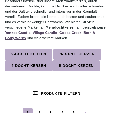
Besonders intensiv sind unsere
Mehrdochtkerzen
, durch
die mehreren Dochte, kann die
Duftkerze
schneller schmelzen
und der Duft wird schneller und intensiver in der Raumluft
verteilt. Zudem brennt die Kerze auch besser und sauberer ab
und es verbleibt weniger Restwachs. Wir bieten Dir viele
verschiedene Marken an
Mehrdochtkerzen
an, beispielsweise
Yankee Candle
,
Village Candle
,
Goose Creek
,
Bath &
Body Works
und viele weitere Marken.
2-DOCHT KERZEN
3-DOCHT KERZEN
4-DOCHT KERZEN
5-DOCHT KERZEN
PRODUKTE FILTERN
1
2
3
4
5