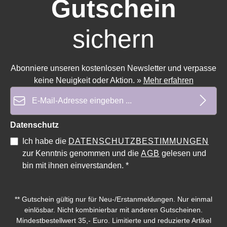
Gutschein
sichern
Abonniere unseren kostenlosen Newsletter und verpasse
keine Neuigkeit oder Aktion.
»
Mehr erfahren
E-Mail-Adresse*
Datenschutz
Ich habe die
DATENSCHUTZBESTIMMUNGEN
zur Kenntnis genommen und die
AGB
gelesen und
Durchschnittliche Bewertung von 0 von 5 Sternen
Durchschnittliche Bewertung 
bin mit ihnen einverstanden.
*
** Gutschein gültig nur für Neu-/Erstanmeldungen. Nur einmal
einlösbar. Nicht kombinierbar mit anderen Gutscheinen.
Mindestbestellwert 35,- Euro. Limitierte und reduzierte Artikel