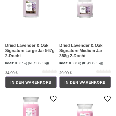
Dried Lavender & Oak
Dried Lavender & Oak
Signature Large Jar 567g
Signature Medium Jar
2-Docht
368g 2-Docht
Durchschnittliche Bewertung von 5 von 5 Sternen
Durchschnittliche Bewertung 
Inhalt:
0.567 kg
(61,71 € / 1 kg)
Inhalt:
0.368 kg
(81,49 € / 1 kg)
34,99 €
29,99 €
IN DEN WARENKORB
IN DEN WARENKORB