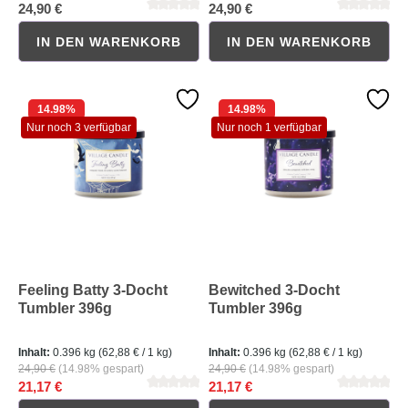
24,90 €
24,90 €
IN DEN WARENKORB
IN DEN WARENKORB
14.98
%
14.98
%
Durchschnittliche Bewertung von 0 von 5 Sternen
Durchschnittliche Bewertung 
Nur noch 3 verfügbar
Nur noch 1 verfügbar
Feeling Batty 3-Docht
Bewitched 3-Docht
Tumbler 396g
Tumbler 396g
Inhalt:
0.396 kg
(62,88 € / 1 kg)
Inhalt:
0.396 kg
(62,88 € / 1 kg)
24,90 €
(14.98% gespart)
24,90 €
(14.98% gespart)
21,17 €
21,17 €