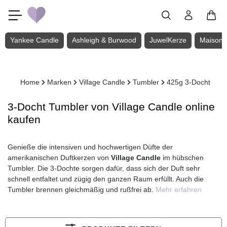
Zum Hauptinhalt springen
Yankee Candle
Ashleigh & Burwood
JuwelKerze
Maison 
Home
Marken
Village Candle
Tumbler
425g 3-Docht
3-Docht Tumbler von Village Candle online
kaufen
Genieße die intensiven und hochwertigen Düfte der
amerikanischen Duftkerzen von
Village Candle
im hübschen
Tumbler. Die 3-Dochte sorgen dafür, dass sich der Duft sehr
schnell entfaltet und zügig den ganzen Raum erfüllt. Auch die
Tumbler brennen gleichmäßig und rußfrei ab.
Mehr erfahren