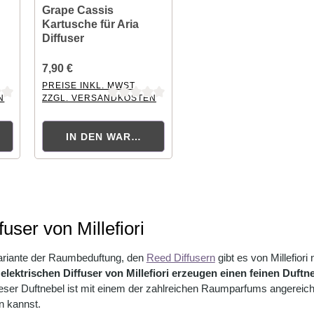
Grape Cassis
Kartusche für Aria
Diffuser
7,90 €
PREISE INKL. MWST.
N
ZZGL. VERSANDKOSTEN
tung von 0 von 5 Sternen
Durchschnittliche Bewertung von 0 von 5 Sternen
KORB
IN DEN WARENKORB
fuser von Millefiori
ariante der Raumbeduftung, den
Reed Diffusern
gibt es von Millefiori
 elektrischen Diffuser von Millefiori erzeugen einen feinen Duftne
ser Duftnebel ist mit einem der zahlreichen Raumparfums angereiche
n kannst.