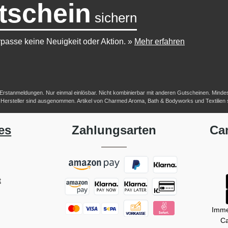
tschein
sichern
passe keine Neuigkeit oder Aktion.
»
Mehr erfahren
-/Erstanmeldungen. Nur einmal einlösbar. Nicht kombinierbar mit anderen Gutscheinen. Mindestb
her Hersteller sind ausgenommen. Artikel von Charmed Aroma, Bath & Bodyworks und Textilien
es
Zahlungsarten
Ca
t
Imme
Ca