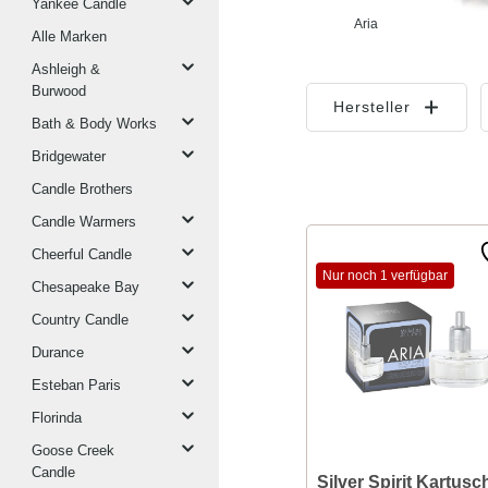
Yankee Candle
Aria
Alle Marken
Ashleigh &
Burwood
Hersteller
Bath & Body Works
Bridgewater
Candle Brothers
Candle Warmers
Cheerful Candle
Nur noch 1 verfügbar
Chesapeake Bay
Country Candle
Durance
Esteban Paris
Florinda
Goose Creek
Candle
Silver Spirit Kartusc