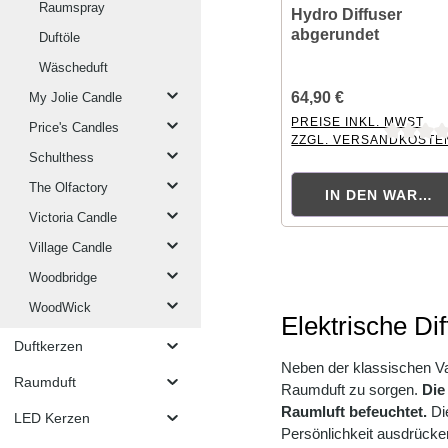
Raumspray
Hydro Diffuser
abgerundet
Duftöle
Wäscheduft
64,90 €
My Jolie Candle
PREISE INKL. MWST.
Price's Candles
ZZGL. VERSANDKOSTE
Durchschnittliche Bewer
Schulthess
The Olfactory
IN DEN WAREN
Victoria Candle
Village Candle
Woodbridge
WoodWick
Elektrische Dif
Duftkerzen
Neben der klassischen V
Raumduft
Raumduft zu sorgen.
Die
Raumluft befeuchtet.
Die
LED Kerzen
Persönlichkeit ausdrücke