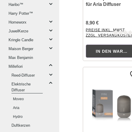
für Aria Diffuser
Haribo™
Harry Potter™
Homeworx
8,90 €
PREISE INKL. MWST.
JuwelKerze
ZZGL. VERSANDKOSTE
Durchschnittliche Bewer
Kringle Candle
Maison Berger
IN DEN WAREN
Max Benjamin
Millefiori
Reed-Diffuser
Elektrische
Diffuser
Moveo
Aria
Hydro
Duftkerzen