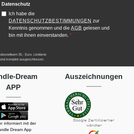
Datenschutz
Ich habe die
DATENSCHUTZBESTIMMUNGEN
zur
Kenntnis genommen und die
AGB
gelesen und
bin mit ihnen einverstanden.
*
estellwert 35,- Euro. Limitierte
 sind komplett ausgeschlossen.
ndle-Dream
Auszeichnungen
APP
r informiert mit der
ndle Dream App