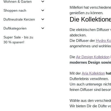
Wohnen & Garten
Millefiori hat verschiede
Shoppen nach
genießen zu können.
Die Kollektione
Duftneutrale Kerzen
Duftkategorien
Die elektrischen Diffuser
abdecken.
Super Sale - bis zu
Die Diffuser der
Hydro Kol
30 % sparen!
angenehmes und wohlriec
Die
Air Design Kollektion
modernes Design sowie 
Mit der
Aria Kollektion
hat
Dufterlebnis verwöhnen.
Um auch unterwegs nicht a
feinen Diffuser sind bes
Wähle aus den verschieden
Wir bieten Dir die Düfte v