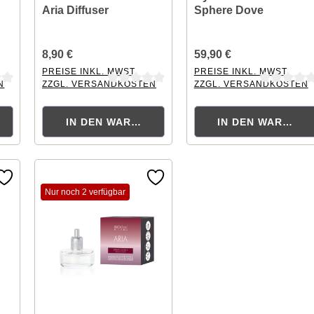
Aria Diffuser
Sphere Dove
8,90 €
59,90 €
PREISE INKL. MWST.
PREISE INKL. MWST.
N
ZZGL. VERSANDKOSTEN
ZZGL. VERSANDKOSTEN
tung von 0 von 5 Sternen
Durchschnittliche Bewertung von 0 von 5 Sternen
Durchschnittliche Bewertu
KORB
IN DEN WARENKORB
IN DEN WARENK
Nur noch 2 verfügbar