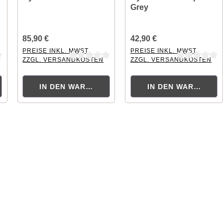
Grey
85,90 €
42,90 €
PREISE INKL. MWST.
PREISE INKL. MWST.
ZZGL. VERSANDKOSTEN
ZZGL. VERSANDKOSTEN
ng von 0 von 5 Sternen
Durchschnittliche Bewertung von 0 von 5 Sternen
Durchschnittliche Bewertung
ORB
IN DEN WARENKORB
IN DEN WARENKOR