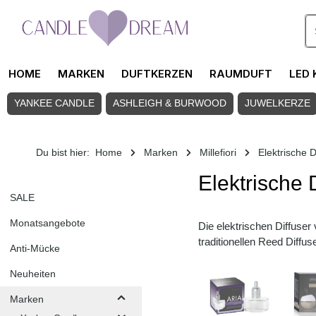
Zum Hauptinhalt springen
HOME
MARKEN
DUFTKERZEN
RAUMDUFT
LED 
YANKEE CANDLE
ASHLEIGH & BURWOOD
JUWELKERZE
Du bist hier:
Home
Marken
Millefiori
Elektrische D
Elektrische D
SALE
Monatsangebote
Die elektrischen Diffuser
traditionellen Reed Diffus
Anti-Mücke
Neuheiten
Marken