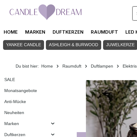
Zum Hauptinhalt springen
HOME
MARKEN
DUFTKERZEN
RAUMDUFT
LED 
YANKEE CANDLE
ASHLEIGH & BURWOOD
JUWELKERZE
Du bist hier:
Home
Raumduft
Duftlampen
Elektri
SALE
Monatsangebote
Anti-Mücke
Neuheiten
Marken
Duftkerzen