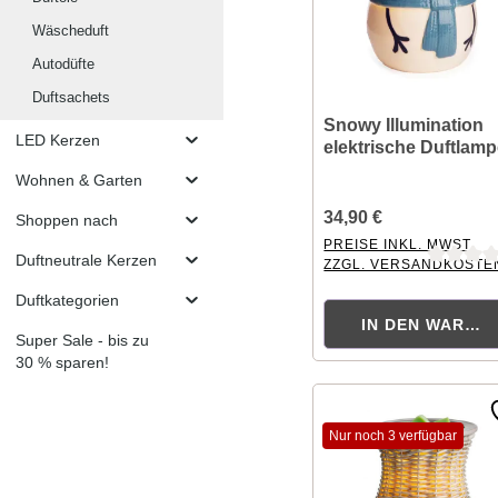
Wäscheduft
Autodüfte
Duftsachets
Snowy Illumination
LED Kerzen
elektrische Duftlam
Wohnen & Garten
34,90 €
Shoppen nach
PREISE INKL. MWST.
Duftneutrale Kerzen
ZZGL. VERSANDKOSTE
Durchschnittliche Bewer
Duftkategorien
IN DEN WAREN
Super Sale - bis zu
30 % sparen!
Nur noch 3 verfügbar