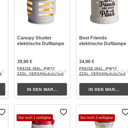
r
Canopy Shutter
Best Friends
elektrische Duftlampe
elektrische Duftlampe
39,90 €
34,90 €
PREISE INKL. MWST.
PREISE INKL. MWST.
N
ZZGL. VERSANDKOSTEN
ZZGL. VERSANDKOSTEN
tung von 0 von 5 Sternen
Durchschnittliche Bewertung von 0 von 5 Sternen
Durchschnittliche Bewertu
KORB
IN DEN WARENKORB
IN DEN WARENK
Nur noch 1 verfügbar
Nur noch 3 verfügbar