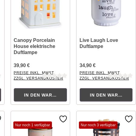
Canopy Porcelain
Live Laugh Love
House elektrische
Duftlampe
Duftlampe
39,90 €
34,90 €
PREISE INKL. MWST.
PREISE INKL. MWST.
ZZGL. VERSANDKOSTEN
ZZGL. VERSANDKOSTEN
ng von 0 von 5 Sternen
Durchschnittliche Bewertung von 0 von 5 Sternen
Durchschnittliche Bewertung
ORB
IN DEN WARENKORB
IN DEN WARENKOR
Nur noch 1 verfügbar
Nur noch 3 verfügbar