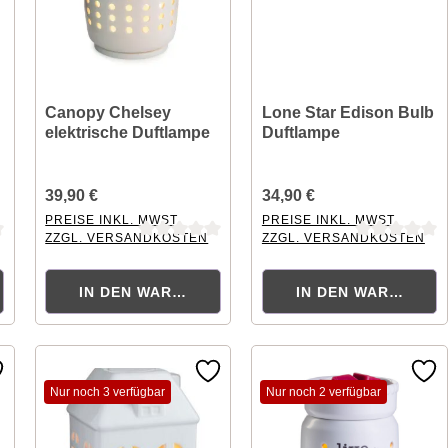
Canopy Chelsey
Lone Star Edison Bulb
elektrische Duftlampe
Duftlampe
39,90 €
34,90 €
PREISE INKL. MWST.
PREISE INKL. MWST.
ZZGL. VERSANDKOSTEN
ZZGL. VERSANDKOSTEN
ng von 0 von 5 Sternen
Durchschnittliche Bewertung von 0 von 5 Sternen
Durchschnittliche Bewertung
ORB
IN DEN WARENKORB
IN DEN WARENKOR
Nur noch 3 verfügbar
Nur noch 2 verfügbar