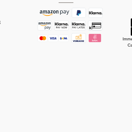
t
Imme
Ca