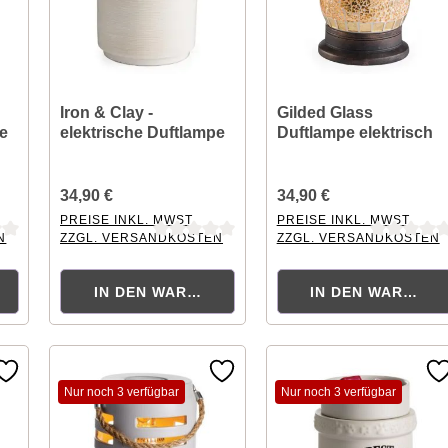
Iron & Clay -
Gilded Glass
pe
elektrische Duftlampe
Duftlampe elektrisch
34,90 €
34,90 €
PREISE INKL. MWST.
PREISE INKL. MWST.
N
ZZGL. VERSANDKOSTEN
ZZGL. VERSANDKOSTEN
tung von 0 von 5 Sternen
Durchschnittliche Bewertung von 0 von 5 Sternen
Durchschnittliche Bewertu
KORB
IN DEN WARENKORB
IN DEN WARENK
Nur noch 3 verfügbar
Nur noch 3 verfügbar