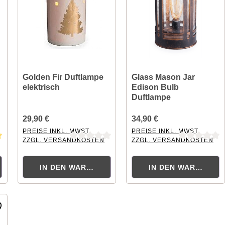
Golden Fir Duftlampe
Glass Mason Jar
elektrisch
Edison Bulb
Duftlampe
29,90 €
34,90 €
PREISE INKL. MWST.
PREISE INKL. MWST.
ZZGL. VERSANDKOSTEN
ZZGL. VERSANDKOSTEN
ng von 5 von 5 Sternen
Durchschnittliche Bewertung von 0 von 5 Sternen
Durchschnittliche Bewertung
ORB
IN DEN WARENKORB
IN DEN WARENKOR