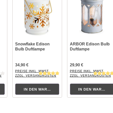
Snowflake Edison
ARBOR Edison Bulb
Bulb Duftlampe
Duftlampe
34,90 €
29,90 €
PREISE INKL. MWST.
PREISE INKL. MWST.
N
ZZGL. VERSANDKOSTEN
ZZGL. VERSANDKOSTEN
tung von 0 von 5 Sternen
Durchschnittliche Bewertung von 5 von 5 Sternen
Durchschnittliche Bewertu
KORB
IN DEN WARENKORB
IN DEN WARENK