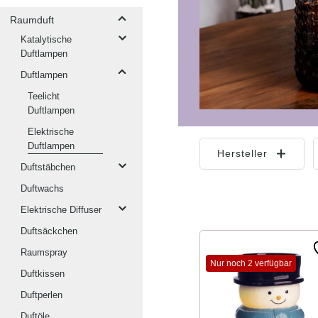
Raumduft
Katalytische
Duftlampen
Duftlampen
Teelicht
Duftlampen
Elektrische
Duftlampen
Hersteller
Duftstäbchen
Duftwachs
Elektrische Diffuser
Duftsäckchen
Raumspray
Nur noch 2 verfügbar
Duftkissen
Duftperlen
Duftöle