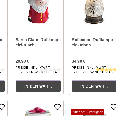
on
Santa Claus Duftlampe
Reflection Duftlampe
elektrisch
elektrisch
29,90 €
34,90 €
PREISE INKL. MWST.
PREISE INKL. MWST.
N
ZZGL. VERSANDKOSTEN
ZZGL. VERSANDKOSTEN
tung von 0 von 5 Sternen
Durchschnittliche Bewertung von 0 von 5 Sternen
Durchschnittliche Bewertu
KORB
IN DEN WARENKORB
IN DEN WARENK
Nur noch 2 verfügbar