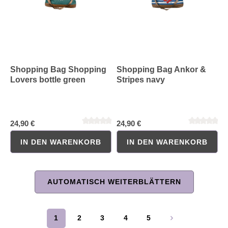
Shopping Bag Shopping
Shopping Bag Ankor &
Lovers bottle green
Stripes navy
24,90 €
24,90 €
IN DEN WARENKORB
IN DEN WARENKORB
AUTOMATISCH WEITERBLÄTTERN
Durchschnittliche Bewertung von 0 von 5 Sternen
Durchschnittliche Bewertung 
1
2
3
4
5
Seite
Seite
Seite
Seite
Seite