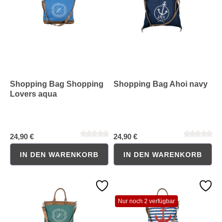
Shopping Bag Shopping
Shopping Bag Ahoi navy
Lovers aqua
24,90 €
24,90 €
IN DEN WARENKORB
IN DEN WARENKORB
Nur noch 2 verfügbar
Durchschnittliche Bewertung von 0 von 5 Sternen
Durchschnittliche Bewertung 