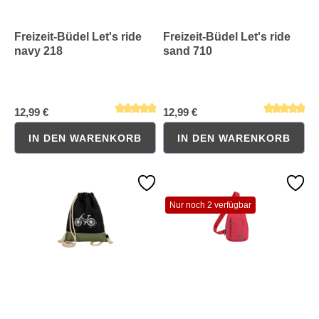
Freizeit-Büdel Let's ride
Freizeit-Büdel Let's ride
navy 218
sand 710
12,99 €
12,99 €
IN DEN WARENKORB
IN DEN WARENKORB
Nur noch 2 verfügbar
Durchschnittliche Bewertung von 5 von 5 Sternen
Durchschnittliche Bewertung 