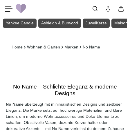
Zum Hauptinhalt springen
Yankee Candle
Ashleigh & Burwood
JuwelKerze
Maison 
Home
Wohnen & Garten
Marken
No Name
No Name – Schlichte Eleganz & moderne
Designs
No Name
überzeugt mit minimalistischen Designs und zeitloser
Eleganz. Die Marke setzt auf hochwertige Materialien und klare
Linien, um moderne Wohnaccessoires und Deko-Elemente zu
schaffen. Ob stilvolle Vasen, dezente Kerzenhalter oder
dekorative Akzente – mit No Name verleihst du deinem Zuhause