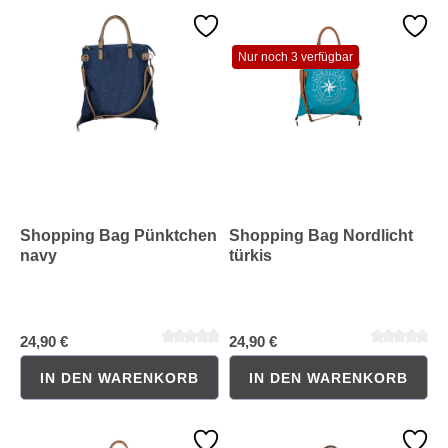
Nur noch 3 verfügbar
Shopping Bag Pünktchen
Shopping Bag Nordlicht
navy
türkis
24,90 €
24,90 €
IN DEN WARENKORB
IN DEN WARENKORB
Durchschnittliche Bewertung von 0 von 5 Sternen
Durchschnittliche Bewertung 