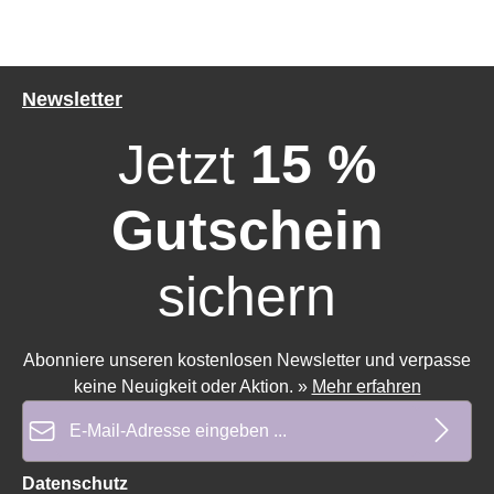
Newsletter
Jetzt
15 %
Gutschein
sichern
Abonniere unseren kostenlosen Newsletter und verpasse
keine Neuigkeit oder Aktion.
»
Mehr erfahren
E-Mail-Adresse*
Durchschnittliche Bewertung von 0 von 5 Sternen
Durchschnittliche Bewertung 
Datenschutz