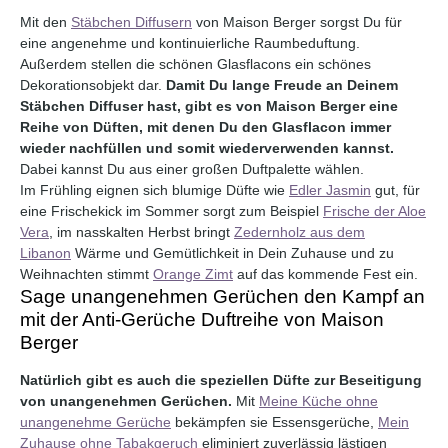
Mit den
Stäbchen Diffusern
von Maison Berger sorgst Du für
eine angenehme und kontinuierliche Raumbeduftung.
Außerdem stellen die schönen Glasflacons ein schönes
Dekorationsobjekt dar.
Damit Du lange Freude an Deinem
Stäbchen Diffuser hast, gibt es von Maison Berger eine
Reihe von Düften, mit denen Du den Glasflacon immer
wieder nachfüllen und somit wiederverwenden kannst.
Dabei kannst Du aus einer großen Duftpalette wählen.
Im Frühling eignen sich blumige Düfte wie
Edler Jasmin
gut, für
eine Frischekick im Sommer sorgt zum Beispiel
Frische der Aloe
Vera
, im nasskalten Herbst bringt
Zedernholz aus dem
Libanon
Wärme und Gemütlichkeit in Dein Zuhause und zu
Weihnachten stimmt
Orange Zimt
auf das kommende Fest ein.
Sage unangenehmen Gerüchen den Kampf an
Durchschnittliche Bewertung von 0 von 5 Sternen
Durchschnittliche Bewertung 
mit der Anti-Gerüche Duftreihe von Maison
Berger
Natürlich gibt es auch die speziellen Düfte zur Beseitigung
von unangenehmen Gerüchen.
Mit
Meine Küche ohne
unangenehme Gerüche
bekämpfen sie Essensgerüche,
Mein
Zuhause ohne Tabakgeruch
eliminiert zuverlässig lästigen