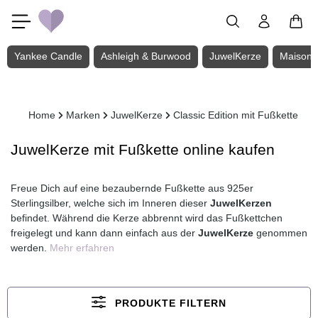
Zum Hauptinhalt springen
Yankee Candle
Ashleigh & Burwood
JuwelKerze
Maison 
Home
Marken
JuwelKerze
Classic Edition mit Fußkette
JuwelKerze mit Fußkette online kaufen
Freue Dich auf eine bezaubernde Fußkette aus 925er
Sterlingsilber, welche sich im Inneren dieser
JuwelKerzen
befindet. Während die Kerze abbrennt wird das Fußkettchen
freigelegt und kann dann einfach aus der
JuwelKerze
genommen
werden.
Mehr erfahren
PRODUKTE FILTERN