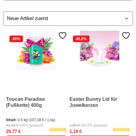
40
%
40.2
%
Toucan Paradise
Easter Bunny Lid für
(Fußkette) 400g
Juwelkerzen
Inhalt:
0.4 kg
(107,38 € / 1 kg)
42,95 €
(40% gespart)
1,99 €
(40.2% gespart)
25,77 €
1,19 €