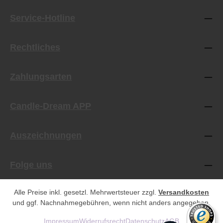
Service-Hotline
Rechtliches
Zahlungsarten
Candle-Dream APP
Auszeichnungen
Folge uns
Alle Preise inkl. gesetzl. Mehrwertsteuer zzgl.
Versandkosten
und ggf. Nachnahmegebühren, wenn nicht anders angegeben.
Impressum
Widerrufsrecht
Datenschutz
AGB