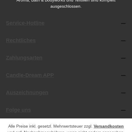
Aroma, Bath & Bodyworks und Textilien sind komplett
ausgeschlossen.
Service-Hotline
Rechtliches
Zahlungsarten
Candle-Dream APP
Auszeichnungen
Folge uns
Alle Preise inkl. gesetzl. Mehrwertsteuer zzgl.
Versandkosten