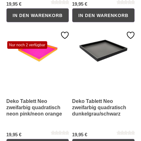
19,95 €
19,95 €
Durchschnittliche Bewertung von 0 von 5 Sternen
Durchschnittliche Bewertung 
IN DEN WARENKORB
IN DEN WARENKORB
Nur noch 2 verfügbar
Deko Tablett Neo
Deko Tablett Neo
zweifarbig quadratisch
zweifarbig quadratisch
neon pink/neon orange
dunkelgrau/schwarz
19,95 €
19,95 €