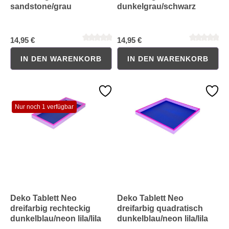
sandstone/grau
dunkelgrau/schwarz
14,95 €
14,95 €
IN DEN WARENKORB
IN DEN WARENKORB
Nur noch 1 verfügbar
Deko Tablett Neo
Deko Tablett Neo
dreifarbig rechteckig
dreifarbig quadratisch
dunkelblau/neon lila/lila
dunkelblau/neon lila/lila