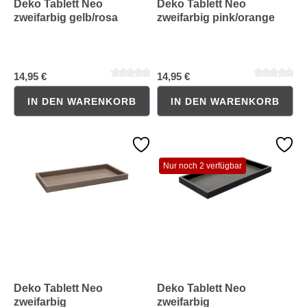
Deko Tablett Neo
Deko Tablett Neo
zweifarbig gelb/rosa
zweifarbig pink/orange
14,95 €
14,95 €
IN DEN WARENKORB
IN DEN WARENKORB
Nur noch 2 verfügbar
Deko Tablett Neo
Deko Tablett Neo
Durchschnittliche Bewertung von 0 von 5 Sternen
Durchschnittliche Bewertung 
zweifarbig
zweifarbig