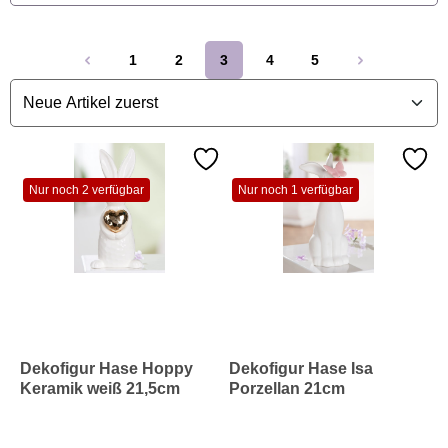
1
2
3
4
5
Seite
Seite
Seite
Seite
Seite
Nur noch 2 verfügbar
Nur noch 1 verfügbar
Dekofigur Hase Hoppy
Dekofigur Hase Isa
Keramik weiß 21,5cm
Porzellan 21cm