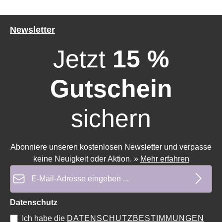
Newsletter
Jetzt
15 %
Gutschein
sichern
Durchschnittliche Bewertung von 0 von 5 Sternen
Durchschnittliche Bewertung 
Abonniere unseren kostenlosen Newsletter und verpasse
keine Neuigkeit oder Aktion.
»
Mehr erfahren
E-Mail-Adresse*
Datenschutz
Ich habe die
DATENSCHUTZBESTIMMUNGEN