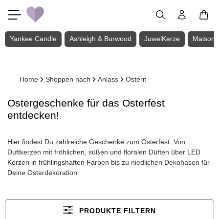
Zum Hauptinhalt springen
Yankee Candle
Ashleigh & Burwood
JuwelKerze
Maison 
Home
Shoppen nach
Anlass
Ostern
Ostergeschenke für das Osterfest
entdecken!
Hier findest Du zahlreiche Geschenke zum Osterfest. Von
Duftkerzen mit fröhlichen, süßen und floralen Düften über LED
Kerzen in frühlingshaften Farben bis zu niedlichen Dekohasen für
Deine Osterdekoration
PRODUKTE FILTERN