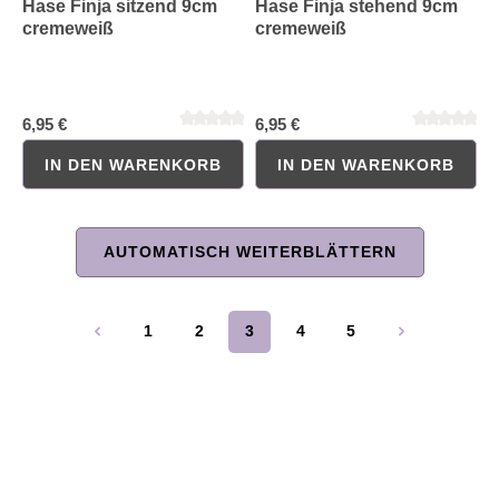
Hase Finja sitzend 9cm
Hase Finja stehend 9cm
cremeweiß
cremeweiß
6,95 €
6,95 €
IN DEN WARENKORB
IN DEN WARENKORB
AUTOMATISCH WEITERBLÄTTERN
Durchschnittliche Bewertung von 0 von 5 Sternen
Durchschnittliche Bewertung 
1
2
3
4
5
Seite
Seite
Seite
Seite
Seite