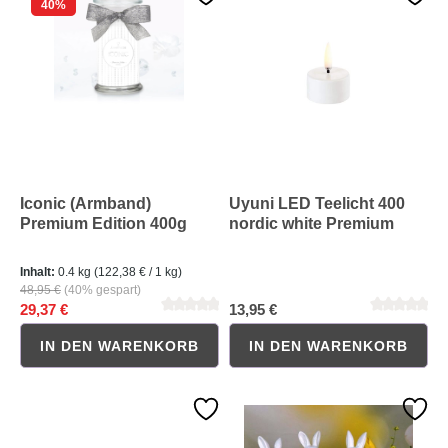
40
%
Durchschnittliche Bewertung von 5 von 5 Sternen
Durchschnittliche Bewertung 
Iconic (Armband)
Uyuni LED Teelicht 400
Premium Edition 400g
nordic white Premium
Inhalt:
0.4 kg
(122,38 € / 1 kg)
48,95 €
(40% gespart)
29,37 €
13,95 €
IN DEN WARENKORB
IN DEN WARENKORB