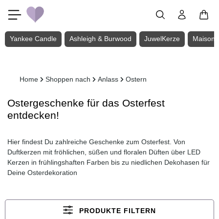
Zum Hauptinhalt springen
Yankee Candle
Ashleigh & Burwood
JuwelKerze
Maison 
Home
Shoppen nach
Anlass
Ostern
Ostergeschenke für das Osterfest
entdecken!
Hier findest Du zahlreiche Geschenke zum Osterfest. Von
Duftkerzen mit fröhlichen, süßen und floralen Düften über LED
Kerzen in frühlingshaften Farben bis zu niedlichen Dekohasen für
Deine Osterdekoration
PRODUKTE FILTERN