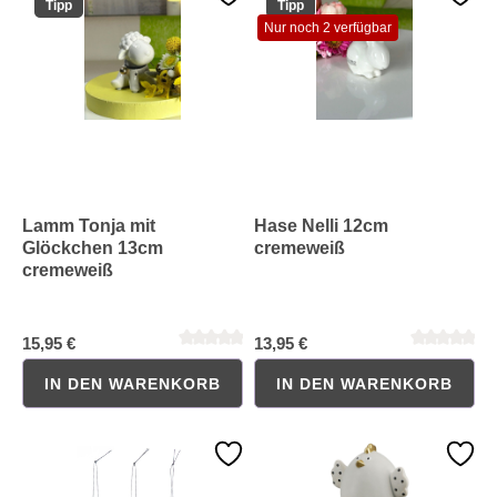
Tipp
Tipp
Nur noch 2 verfügbar
Durchschnittliche Bewertung von 0 von 5 Sternen
Durchschnittliche Bewertung 
Lamm Tonja mit
Hase Nelli 12cm
Glöckchen 13cm
cremeweiß
cremeweiß
15,95 €
13,95 €
IN DEN WARENKORB
IN DEN WARENKORB