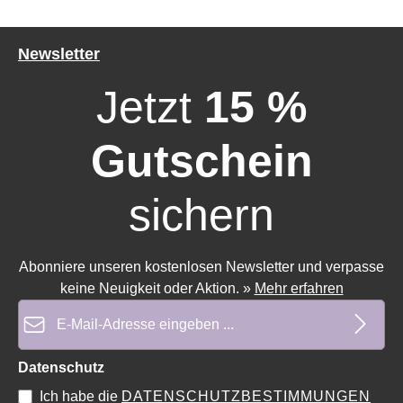
Newsletter
Jetzt
15 %
Gutschein
sichern
Durchschnittliche Bewertung von 0 von 5 Sternen
Durchschnittliche Bewertung 
Abonniere unseren kostenlosen Newsletter und verpasse
keine Neuigkeit oder Aktion.
»
Mehr erfahren
E-Mail-Adresse*
Datenschutz
Ich habe die
DATENSCHUTZBESTIMMUNGEN