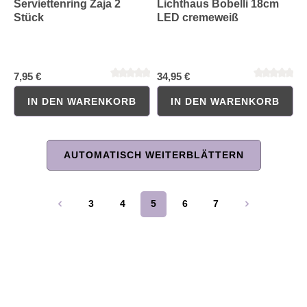
Serviettenring Zaja 2
Lichthaus Bobelli 18cm
Stück
LED cremeweiß
7,95 €
34,95 €
IN DEN WARENKORB
IN DEN WARENKORB
AUTOMATISCH WEITERBLÄTTERN
Durchschnittliche Bewertung von 0 von 5 Sternen
Durchschnittliche Bewertung 
3
4
5
6
7
Seite
Seite
Seite
Seite
Seite