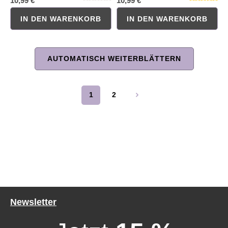
10,99 €
10,99 €
IN DEN WARENKORB
IN DEN WARENKORB
AUTOMATISCH WEITERBLÄTTERN
Durchschnittliche Bewertung von 0 von 5 Sternen
Durchschnittliche Bewertung 
1
2
Seite
Seite
Newsletter