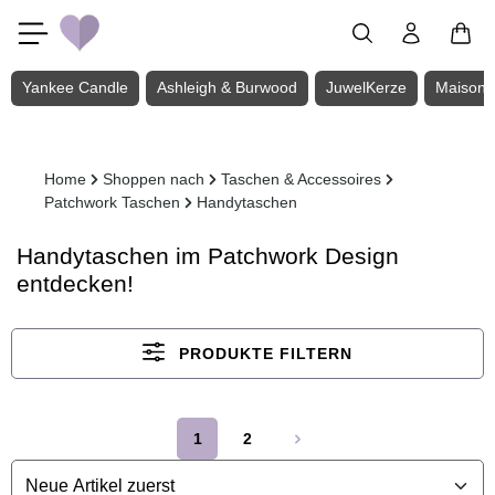
Zum Hauptinhalt springen
Yankee Candle
Ashleigh & Burwood
JuwelKerze
Maison 
Home
Shoppen nach
Taschen & Accessoires
Patchwork Taschen
Handytaschen
Handytaschen im Patchwork Design
entdecken!
PRODUKTE FILTERN
1
2
Seite
Seite